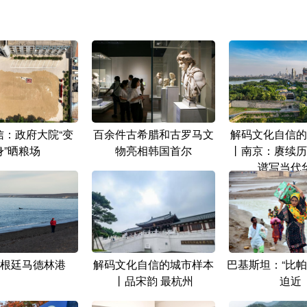
信：政府大院“变
百余件古希腊和古罗马文
解码文化自信的
身”晒粮场
物亮相韩国首尔
丨南京：赓续历
谱写当代
根廷马德林港
解码文化自信的城市样本
巴基斯坦：“比帕
丨品宋韵 最杭州
迫近