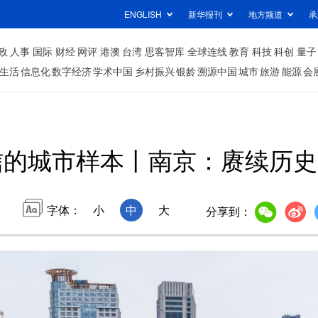
ENGLISH
新华报刊
地方频道
承
政
人事
国际
财经
网评
港澳
台湾
思客智库
全球连线
教育
科技
科创
量子
生活
信息化
数字经济
学术中国
乡村振兴
银龄
溯源中国
城市
旅游
能源
会
信的城市样本丨南京：赓续历史
字体：
小
中
大
分享到：