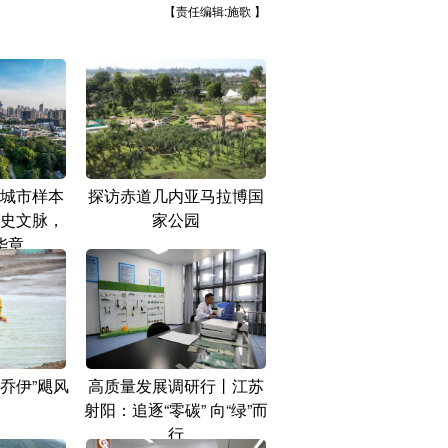
【责任编辑:施歌 】
城市样本
探访赤道几内亚马拉博国
史文脉，
家公园
华章
乔伊”飓风
高质量发展调研行丨江苏
射阳：追逐“零碳” 向“绿”而
行