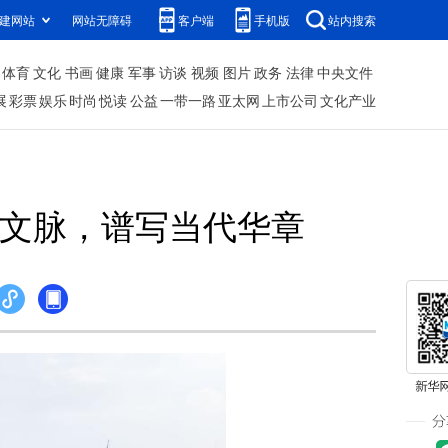
建网站
网站无障碍
客户端
手机版
站内搜索
体育
文化
书画
健康
军事
访谈
视频
图片
政务
法律
中央文件
展
彩票
娱乐
时尚
悦读
公益
一带一路
亚太网
上市公司
文化产业
文脉，谱写当代华章