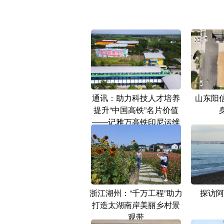
通讯：助力科技人才培养
山东阳
提升“中国高铁”名片价值
——记雅万高铁印尼运维
队伍培训
浙江湖州：“千万工程”助力
探访阿
打造太湖南岸美丽乡村景
观带