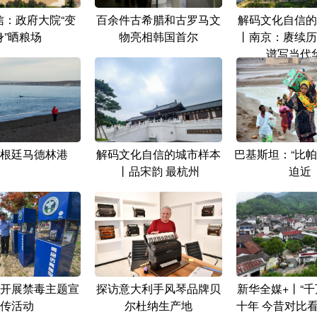
信：政府大院“变
百余件古希腊和古罗马文
解码文化自信的
身”晒粮场
物亮相韩国首尔
丨南京：赓续历
谱写当代
根廷马德林港
解码文化自信的城市样本
巴基斯坦：“比帕
丨品宋韵 最杭州
迫近
开展禁毒主题宣
探访意大利手风琴品牌贝
新华全媒+丨“千
传活动
尔杜纳生产地
十年 今昔对比