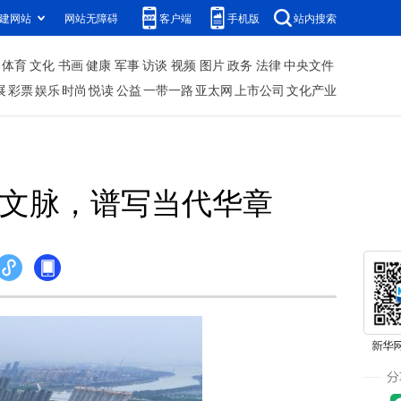
建网站
网站无障碍
客户端
手机版
站内搜索
体育
文化
书画
健康
军事
访谈
视频
图片
政务
法律
中央文件
展
彩票
娱乐
时尚
悦读
公益
一带一路
亚太网
上市公司
文化产业
文脉，谱写当代华章