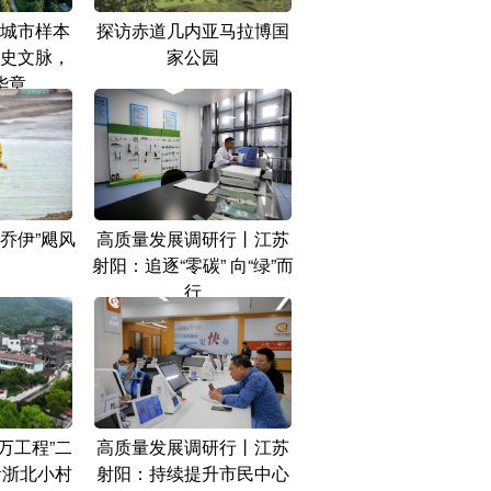
城市样本
探访赤道几内亚马拉博国
史文脉，
家公园
华章
乔伊”飓风
高质量发展调研行丨江苏
射阳：追逐“零碳” 向“绿”而
行
万工程”二
高质量发展调研行丨江苏
看浙北小村
射阳：持续提升市民中心