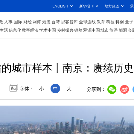
ENGLISH
新华报刊
地方频道
承
政
人事
国际
财经
网评
港澳
台湾
思客智库
全球连线
教育
科技
科创
量子
生活
信息化
数字经济
学术中国
乡村振兴
银龄
溯源中国
城市
旅游
能源
会
信的城市样本丨南京：赓续历史
字体：
小
中
大
分享到：