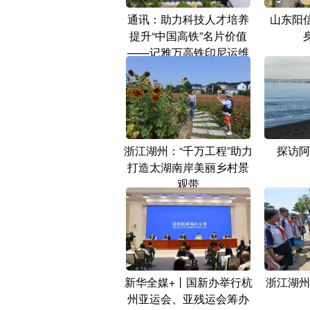
通讯：助力科技人才培养
山东阳
提升“中国高铁”名片价值
——记雅万高铁印尼运维
队伍培训
浙江湖州：“千万工程”助力
探访阿
打造太湖南岸美丽乡村景
观带
新华全媒+丨国新办举行杭
浙江湖州
州亚运会、亚残运会筹办