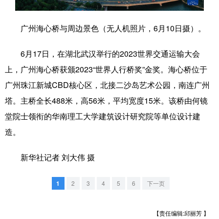
学术中国
乡村振兴
银龄
溯源中国
广州海心桥与周边景色（无人机照片，6月10日摄）。
城市
旅游
能源
会展
6月17日，在湖北武汉举行的2023世界交通运输大会
彩票
娱乐
时尚
悦读
上，广州海心桥获颁2023“世界人行桥奖”金奖。海心桥位于
公益
一带一路
亚太网
上市公司
广州珠江新城CBD核心区，北接二沙岛艺术公园，南连广州
塔。主桥全长488米，高56米，平均宽度15米。该桥由何镜
文化产业
堂院士领衔的华南理工大学建筑设计研究院等单位设计建
造。
地方频道
新华社记者 刘大伟 摄
北京
天津
河北
山西
辽宁
吉林
上海
江苏
1
2
3
4
5
6
下一页
浙江
安徽
福建
江西
【责任编辑:邱丽芳 】