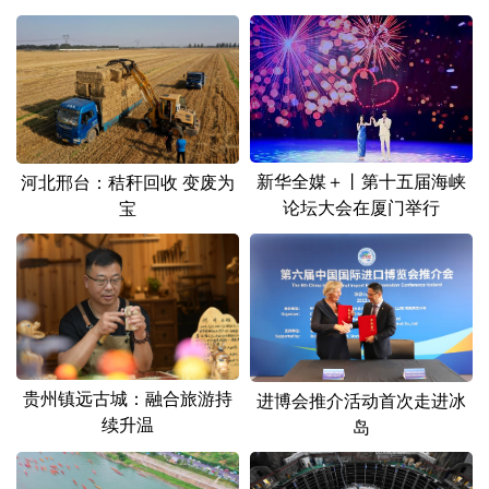
山东
河南
湖北
湖南
广东
广西
海南
重庆
四川
贵州
云南
西藏
陕西
甘肃
青海
宁夏
新华全媒＋丨第十五届海峡
河北邢台：秸秆回收 变废为
新疆
内蒙古
黑龙江
论坛大会在厦门举行
宝
多语种频道
English
Español
Français
عربى
Русский язык
日本語
한국어
贵州镇远古城：融合旅游持
进博会推介活动首次走进冰
Deutsch
Português
续升温
岛