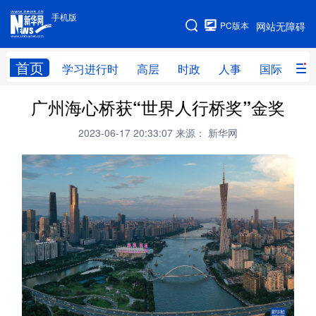
手机版
手机版
PC版本
网站无障碍
网站地图
首页
学习进行时
高层
时政
人事
国际
财
广州海心桥获“世界人行桥奖”金奖
学习进行时
高层
时政
人事
2023-06-17 20:33:07
来源： 新华网
国际
财经
网评
港澳
台湾
思客智库
全球连线
教育
科技
科创
量子
体育
文化
书画
健康
军事
访谈
视频
图片
政务
法律
中央文件
金融
汽车
食品
人居
信息化
数字经济