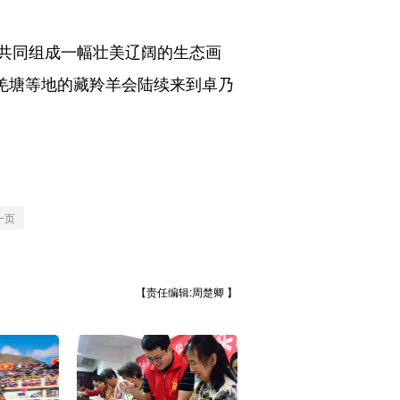
共同组成一幅壮美辽阔的生态画
藏羌塘等地的藏羚羊会陆续来到卓乃
一页
【责任编辑:周楚卿 】