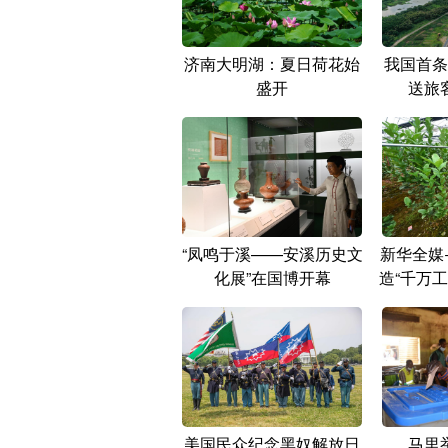
济南大明湖：夏日荷花始
我国首条
盛开
送旅
“凤鸣于溪——安溪历史文
新华全媒
化展”在国博开幕
造“千万
美国民众纪念黑奴解放日
马里