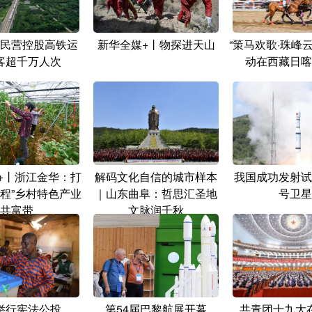
民营控股高铁运
新华全媒+丨物探进天山
“策马欢歌·珠峰
客超千万人次
动在西藏日喀
+丨浙江金华：打
解码文化自信的城市样本
我国成功发射试
工程”乡村特色产业
｜山东曲阜：哲思汇圣地
号卫星
共富带
文脉润千秋
举行宪法公投
第54届巴黎航展开幕
共青团十九大