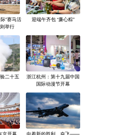
云际”赛马活
迎端午齐包 “廉心粽”
则举行
验二十五
浙江杭州：第十九届中国
国际动漫节开幕
在京开幕
向着新的胜利，奋飞——