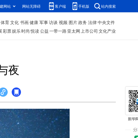
建网站
网站无障碍
客户端
手机版
站内搜索
体育
文化
书画
健康
军事
访谈
视频
图片
政务
法律
中央文件
展
彩票
娱乐
时尚
悦读
公益
一带一路
亚太网
上市公司
文化产业
与夜