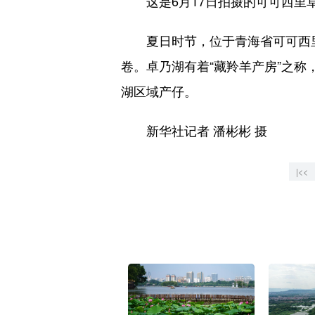
这是6月17日拍摄的可可西里
夏日时节，位于青海省可可西里
卷。卓乃湖有着“藏羚羊产房”之
湖区域产仔。
新华社记者 潘彬彬 摄
|<<