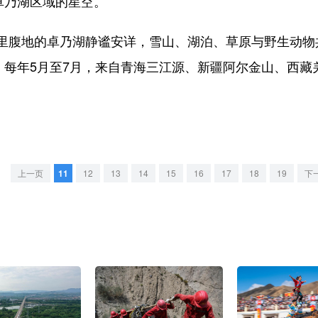
卓乃湖区域的星空。
腹地的卓乃湖静谧安详，雪山、湖泊、草原与野生动物
称，每年5月至7月，来自青海三江源、新疆阿尔金山、西
上一页
11
12
13
14
15
16
17
18
19
下