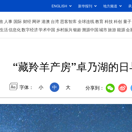
ENGLISH
新华报刊
地方频道
承
政
人事
国际
财经
网评
港澳
台湾
思客智库
全球连线
教育
科技
科创
量子
生活
信息化
数字经济
学术中国
乡村振兴
银龄
溯源中国
城市
旅游
能源
会
“藏羚羊产房”卓乃湖的日
字体：
小
中
大
分享到：