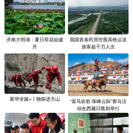
山东
河南
湖北
湖南
广东
广西
海南
重庆
四川
贵州
云南
西藏
济南大明湖：夏日荷花始盛
我国首条民营控股高铁运送
陕西
甘肃
青海
宁夏
开
旅客超千万人次
新疆
内蒙古
黑龙江
多语种频道
English
Español
Français
عربى
新华全媒+丨物探进天山
Русский язык
日本語
한국어
“策马欢歌·珠峰云际”赛马活
动在西藏日喀则举行
Deutsch
Português