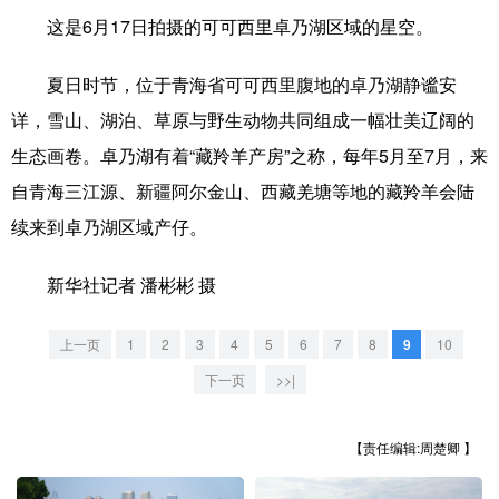
这是6月17日拍摄的可可西里卓乃湖区域的星空。
学术中国
乡村振兴
银龄
溯源中国
夏日时节，位于青海省可可西里腹地的卓乃湖静谧安
城市
旅游
能源
会展
详，雪山、湖泊、草原与野生动物共同组成一幅壮美辽阔的
彩票
娱乐
时尚
悦读
生态画卷。卓乃湖有着“藏羚羊产房”之称，每年5月至7月，来
公益
一带一路
亚太网
上市公司
自青海三江源、新疆阿尔金山、西藏羌塘等地的藏羚羊会陆
续来到卓乃湖区域产仔。
文化产业
新华社记者 潘彬彬 摄
地方频道
上一页
1
2
3
4
5
6
7
8
9
10
北京
天津
河北
山西
下一页
>>|
辽宁
吉林
上海
江苏
【责任编辑:周楚卿 】
浙江
安徽
福建
江西