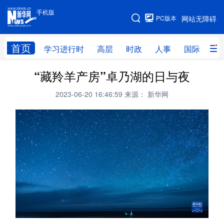
手机版
手机版
PC版本
网站无障碍
网站地图
首页
学习进行时
高层
时政
人事
国际
财
“藏羚羊产房”卓乃湖的日与夜
学习进行时
高层
时政
人事
2023-06-20 16:46:59
来源： 新华网
国际
财经
网评
港澳
台湾
思客智库
全球连线
教育
科技
科创
量子
体育
文化
书画
健康
军事
访谈
视频
图片
政务
法律
中央文件
金融
汽车
食品
人居
信息化
数字经济