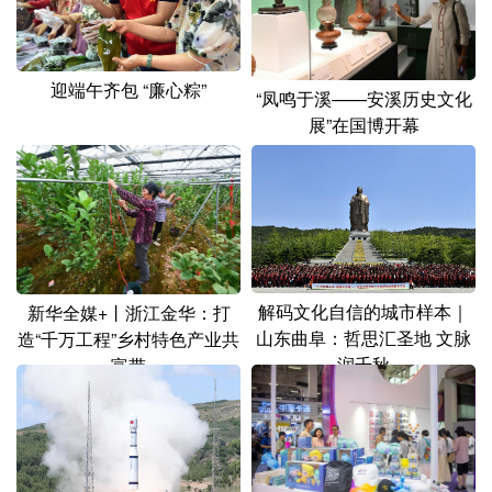
迎端午齐包 “廉心粽”
“凤鸣于溪——安溪历史文化
展”在国博开幕
解码文化自信的城市样本｜
新华全媒+丨浙江金华：打
山东曲阜：哲思汇圣地 文脉
造“千万工程”乡村特色产业共
润千秋
富带