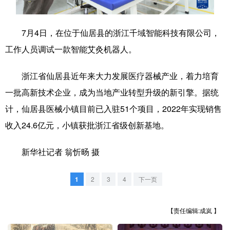
学术中国
乡村振兴
银龄
溯源中国
7月4日，在位于仙居县的浙江千域智能科技有限公司，
城市
旅游
能源
会展
工作人员调试一款智能艾灸机器人。
彩票
娱乐
时尚
悦读
浙江省仙居县近年来大力发展医疗器械产业，着力培育
公益
一带一路
亚太网
上市公司
一批高新技术企业，成为当地产业转型升级的新引擎。据统
文化产业
计，仙居县医械小镇目前已入驻51个项目，2022年实现销售
收入24.6亿元，小镇获批浙江省级创新基地。
地方频道
新华社记者 翁忻旸 摄
北京
天津
河北
山西
1
2
3
4
下一页
辽宁
吉林
上海
江苏
【责任编辑:成岚 】
浙江
安徽
福建
江西