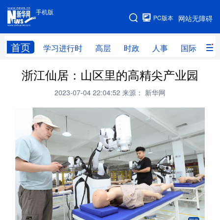
手机版
手机版
PC版本
网站无障碍
网站地图
首页
学习进行时
高层
时政
人事
国际
财
浙江仙居：山区里的高精尖产业园
学习进行时
高层
时政
人事
2023-07-04 22:04:52
来源： 新华网
国际
财经
网评
港澳
台湾
思客智库
全球连线
教育
科技
科创
量子
体育
文化
书画
健康
军事
访谈
视频
图片
政务
法律
中央文件
金融
汽车
食品
人居
信息化
数字经济