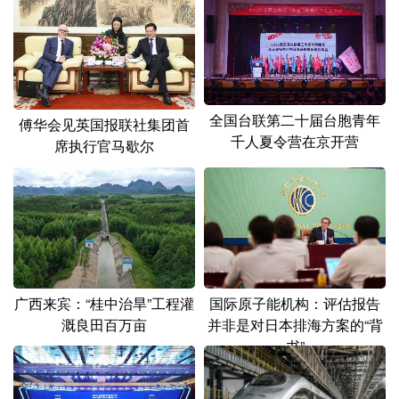
山东
河南
湖北
湖南
广东
广西
海南
重庆
四川
贵州
云南
西藏
陕西
甘肃
青海
宁夏
全国台联第二十届台胞青年
傅华会见英国报联社集团首
千人夏令营在京开营
席执行官马歇尔
新疆
内蒙古
黑龙江
多语种频道
English
Español
Français
عربى
Русский язык
日本語
한국어
广西来宾：“桂中治旱”工程灌
国际原子能机构：评估报告
溉良田百万亩
并非是对日本排海方案的“背
Deutsch
Português
书”