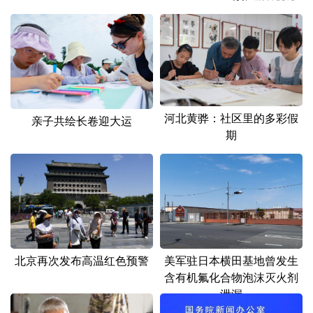
山东
河南
湖北
湖南
广东
广西
海南
重庆
四川
贵州
云南
西藏
陕西
甘肃
青海
宁夏
河北黄骅：社区里的多彩假
亲子共绘长卷迎大运
新疆
内蒙古
黑龙江
期
多语种频道
English
Español
Français
عربى
Русский язык
日本語
한국어
北京再次发布高温红色预警
美军驻日本横田基地曾发生
Deutsch
Português
含有机氟化合物泡沫灭火剂
泄漏