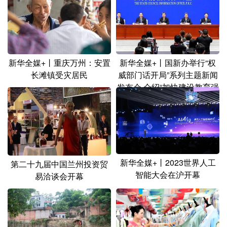
新华全媒+丨重庆万州：安置
新华全媒+丨国新办举行“权
长滩镇受灾居民
威部门话开局”系列主题新闻
发布会 介绍“加快建设教育强
国 办好人民满意的教育”有关
情况
新华全媒+丨2023世界人工
第二十九届中国兰州投资贸
智能大会在沪开幕
易洽谈会开幕