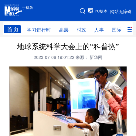
手机版
手机版
PC版本
网站无障碍
网站地图
首页
学习进行时
高层
时政
人事
国际
财
地球系统科学大会上的“科普热”
学习进行时
高层
时政
人事
2023-07-06 19:01:22
来源： 新华网
国际
财经
网评
港澳
台湾
思客智库
全球连线
教育
科技
科创
量子
体育
文化
书画
健康
军事
访谈
视频
图片
政务
法律
中央文件
金融
汽车
食品
人居
信息化
数字经济