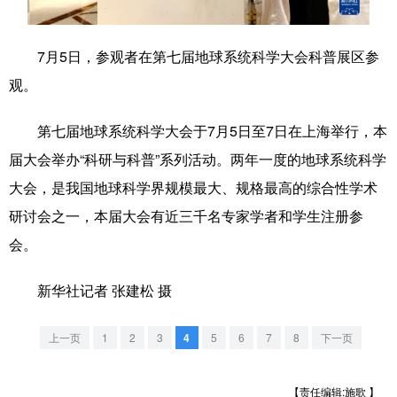
学术中国
乡村振兴
银龄
溯源中国
7月5日，参观者在第七届地球系统科学大会科普展区参
城市
旅游
能源
会展
观。
彩票
娱乐
时尚
悦读
第七届地球系统科学大会于7月5日至7日在上海举行，本
公益
一带一路
亚太网
上市公司
届大会举办“科研与科普”系列活动。两年一度的地球系统科学
文化产业
大会，是我国地球科学界规模最大、规格最高的综合性学术
研讨会之一，本届大会有近三千名专家学者和学生注册参
会。
地方频道
新华社记者 张建松 摄
北京
天津
河北
山西
辽宁
吉林
上海
江苏
上一页
1
2
3
4
5
6
7
8
下一页
浙江
安徽
福建
江西
【责任编辑:施歌 】