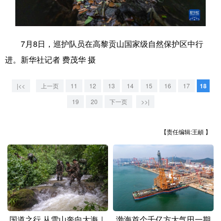
学术中国
乡村振兴
银龄
溯源中国
城市
旅游
能源
会展
7月8日，巡护队员在高黎贡山国家级自然保护区中行
进。新华社记者 费茂华 摄
彩票
娱乐
时尚
悦读
公益
一带一路
亚太网
上市公司
|<<
上一页
11
12
13
14
15
16
17
18
19
20
下一页
>>|
文化产业
【责任编辑:王頔 】
地方频道
北京
天津
河北
山西
辽宁
吉林
上海
江苏
浙江
安徽
福建
江西
国道之行 从雪山奔向大海｜
渤海首个千亿方大气田一期