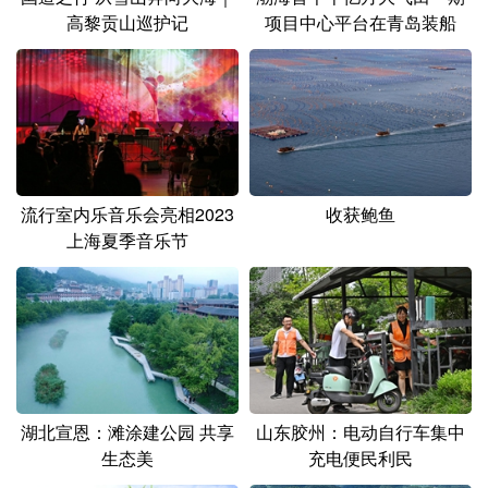
山东
河南
湖北
湖南
高黎贡山巡护记
项目中心平台在青岛装船
广东
广西
海南
重庆
四川
贵州
云南
西藏
陕西
甘肃
青海
宁夏
新疆
内蒙古
黑龙江
流行室内乐音乐会亮相2023
收获鲍鱼
上海夏季音乐节
多语种频道
English
Español
Français
عربى
Русский язык
日本語
한국어
Deutsch
Português
湖北宣恩：滩涂建公园 共享
山东胶州：电动自行车集中
生态美
充电便民利民