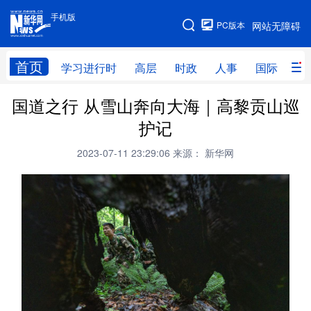
手机版
手机版
PC版本
网站无障碍
网站地图
首页
学习进行时
高层
时政
人事
国际
财
国道之行 从雪山奔向大海｜高黎贡山巡
学习进行时
高层
时政
人事
护记
国际
财经
网评
港澳
2023-07-11 23:29:06
来源： 新华网
台湾
思客智库
全球连线
教育
科技
科创
量子
体育
文化
书画
健康
军事
访谈
视频
图片
政务
法律
中央文件
金融
汽车
食品
人居
信息化
数字经济