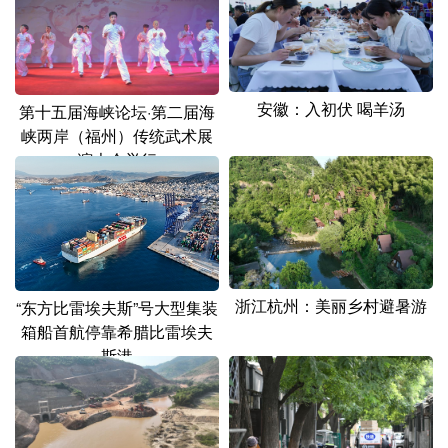
山东
河南
湖北
湖南
广东
广西
海南
重庆
四川
贵州
云南
西藏
安徽：入初伏 喝羊汤
第十五届海峡论坛·第二届海
陕西
甘肃
青海
宁夏
峡两岸（福州）传统武术展
演大会举行
新疆
内蒙古
黑龙江
多语种频道
English
Español
Français
عربى
浙江杭州：美丽乡村避暑游
“东方比雷埃夫斯”号大型集装
箱船首航停靠希腊比雷埃夫
Русский язык
日本語
한국어
斯港
Deutsch
Português