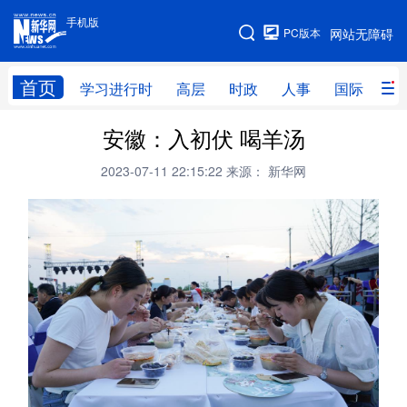
手机版
手机版
PC版本
网站无障碍
网站地图
首页
学习进行时
高层
时政
人事
国际
财
安徽：入初伏 喝羊汤
学习进行时
高层
时政
人事
2023-07-11 22:15:22
来源： 新华网
国际
财经
网评
港澳
台湾
思客智库
全球连线
教育
科技
科创
量子
体育
文化
书画
健康
军事
访谈
视频
图片
政务
法律
中央文件
金融
汽车
食品
人居
信息化
数字经济