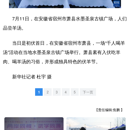
学术中国
乡村振兴
银龄
溯源中国
7月11日，在安徽省宿州市萧县水墨圣泉古镇广场，人们
城市
旅游
能源
会展
品尝羊汤。
彩票
娱乐
时尚
悦读
当日是初伏首日，在安徽省宿州市萧县，一场“千人喝羊
公益
一带一路
亚太网
上市公司
汤”活动在当地水墨圣泉古镇广场举行。萧县素有入伏吃羊
文化产业
肉、喝羊汤的习俗，并形成独具特色的伏羊节。
新华社记者 杜宇 摄
地方频道
1
2
3
4
5
下一页
北京
天津
河北
山西
辽宁
吉林
上海
江苏
【责任编辑:焦鹏 】
浙江
安徽
福建
江西