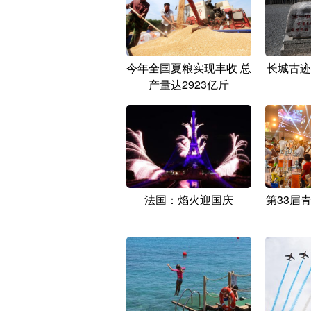
今年全国夏粮实现丰收 总
长城古迹
产量达2923亿斤
法国：焰火迎国庆
第33届