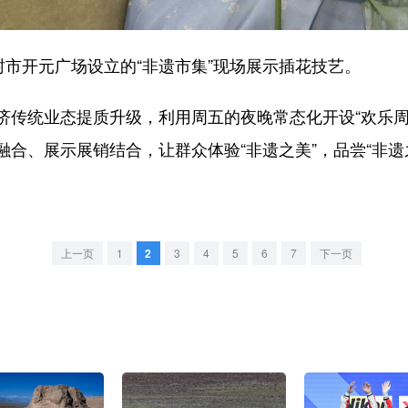
市开元广场设立的“非遗市集”现场展示插花技艺。
统业态提质升级，利用周五的夜晚常态化开设“欢乐周末
合、展示展销结合，让群众体验“非遗之美”，品尝“非遗之
上一页
1
2
3
4
5
6
7
下一页