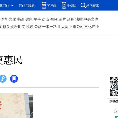
建网站
网站无障碍
客户端
手机版
站内搜索
体育
文化
书画
健康
军事
访谈
视频
图片
政务
法律
中央文件
展
彩票
娱乐
时尚
悦读
公益
一带一路
亚太网
上市公司
文化产业
更惠民