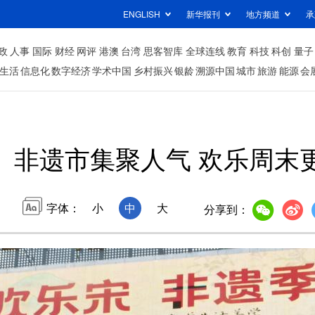
ENGLISH
新华报刊
地方频道
承
政
人事
国际
财经
网评
港澳
台湾
思客智库
全球连线
教育
科技
科创
量子
生活
信息化
数字经济
学术中国
乡村振兴
银龄
溯源中国
城市
旅游
能源
会
非遗市集聚人气 欢乐周末
字体：
小
中
大
分享到：