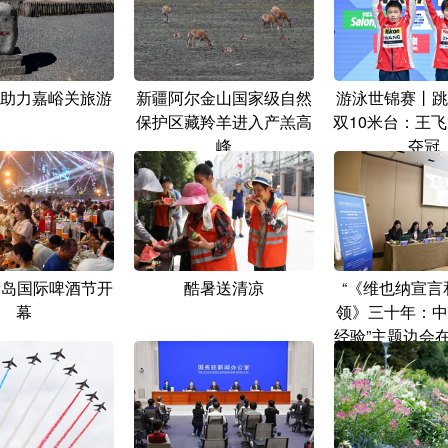
助力嘉峪关旅游
新疆阿尔金山国家级自然
游泳世锦赛丨跳
保护区藏羚羊进入产羔高
双10米台：王飞
峰
夺冠
青岛国际啤酒节开
酷暑送清凉
“《维也纳宣言
幕
领》三十年：中
经验”主题边会
行