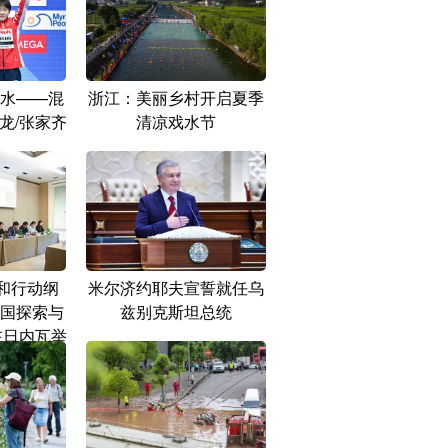
水——混
浙江：美丽乡村开启夏季
龙/张家齐
清凉戏水节
和行动纲
米尔济约耶夫宣誓就任乌
国探索与
兹别克斯坦总统
在日内瓦举