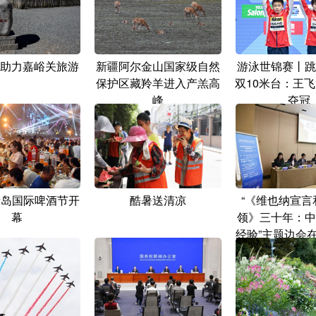
助力嘉峪关旅游
新疆阿尔金山国家级自然
游泳世锦赛丨跳
保护区藏羚羊进入产羔高
双10米台：王飞
峰
夺冠
青岛国际啤酒节开
酷暑送清凉
“《维也纳宣言
幕
领》三十年：中
经验”主题边会
行