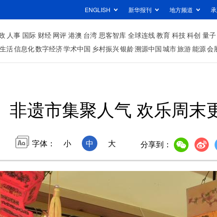
ENGLISH
新华报刊
地方频道
承
政
人事
国际
财经
网评
港澳
台湾
思客智库
全球连线
教育
科技
科创
量子
生活
信息化
数字经济
学术中国
乡村振兴
银龄
溯源中国
城市
旅游
能源
会
非遗市集聚人气 欢乐周末
字体：
小
中
大
分享到：