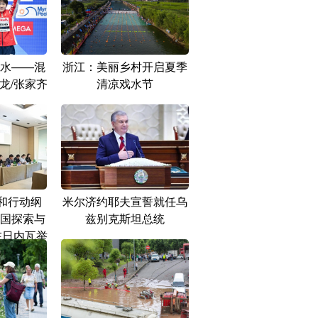
水——混
浙江：美丽乡村开启夏季
龙/张家齐
清凉戏水节
和行动纲
米尔济约耶夫宣誓就任乌
国探索与
兹别克斯坦总统
在日内瓦举