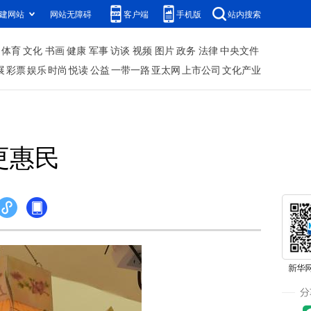
建网站
网站无障碍
客户端
手机版
站内搜索
体育
文化
书画
健康
军事
访谈
视频
图片
政务
法律
中央文件
展
彩票
娱乐
时尚
悦读
公益
一带一路
亚太网
上市公司
文化产业
更惠民