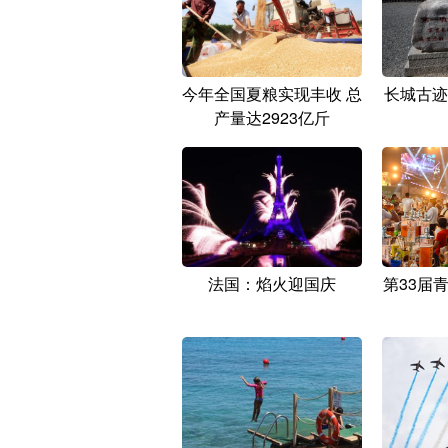
今年全国夏粮实现丰收 总
长城古迹
产量达2923亿斤
法国：焰火迎国庆
第33届