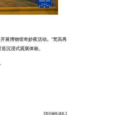
开展博物馆奇妙夜活动。“梵高再
打造沉浸式观展体验。
。
【责任编辑:成岚 】