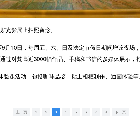
现”光影展上拍照留念。
9月10日，每周五、六、日及法定节假日期间增设夜场，
通过对梵高近3000幅作品、手稿和书信的多媒体展示，
验课活动，包括咖啡品鉴、粘土相框制作、油画体验等
上一页
1
2
3
4
5
6
7
8
下一页