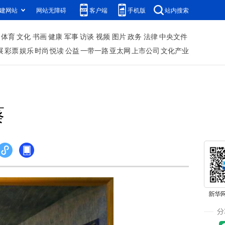
建网站
网站无障碍
客户端
手机版
站内搜索
体育
文化
书画
健康
军事
访谈
视频
图片
政务
法律
中央文件
展
彩票
娱乐
时尚
悦读
公益
一带一路
亚太网
上市公司
文化产业
葵