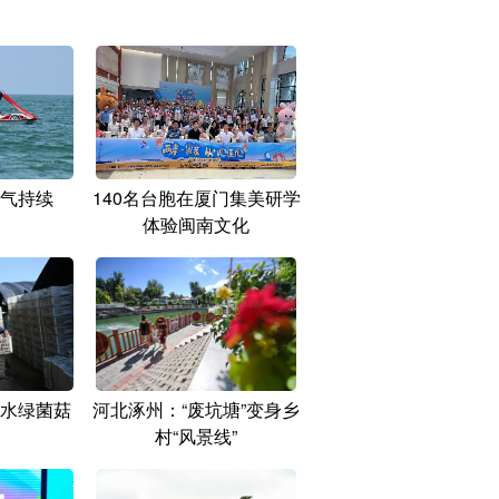
气持续
140名台胞在厦门集美研学
体验闽南文化
水绿菌菇
河北涿州：“废坑塘”变身乡
村“风景线”