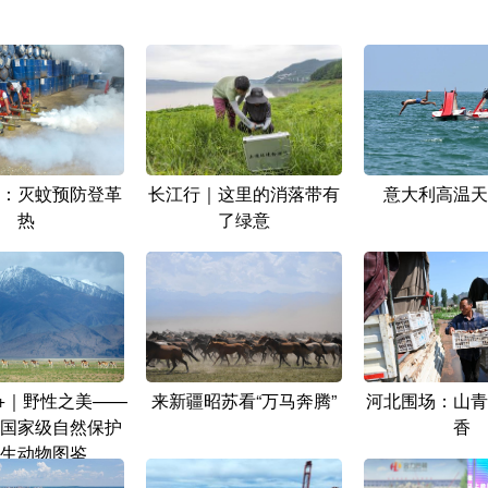
：灭蚊预防登革
长江行｜这里的消落带有
意大利高温天
热
了绿意
+｜野性之美——
来新疆昭苏看“万马奔腾”
河北围场：山青
国家级自然保护
香
生动物图鉴