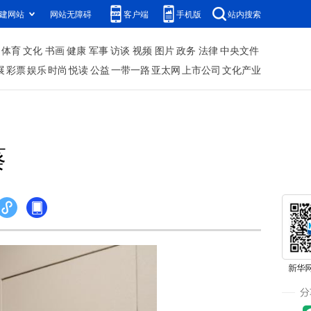
建网站
网站无障碍
客户端
手机版
站内搜索
体育
文化
书画
健康
军事
访谈
视频
图片
政务
法律
中央文件
展
彩票
娱乐
时尚
悦读
公益
一带一路
亚太网
上市公司
文化产业
葵