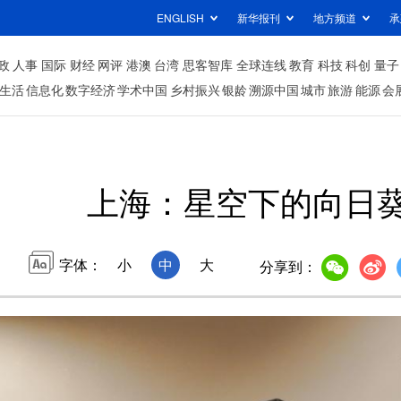
ENGLISH
新华报刊
地方频道
承
政
人事
国际
财经
网评
港澳
台湾
思客智库
全球连线
教育
科技
科创
量子
生活
信息化
数字经济
学术中国
乡村振兴
银龄
溯源中国
城市
旅游
能源
会
上海：星空下的向日
字体：
小
中
大
分享到：