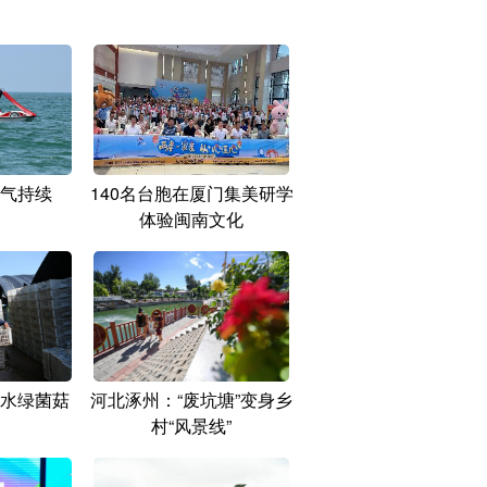
气持续
140名台胞在厦门集美研学
体验闽南文化
水绿菌菇
河北涿州：“废坑塘”变身乡
村“风景线”