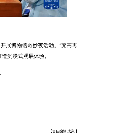
开展博物馆奇妙夜活动。“梵高再
打造沉浸式观展体验。
。
【责任编辑:成岚 】