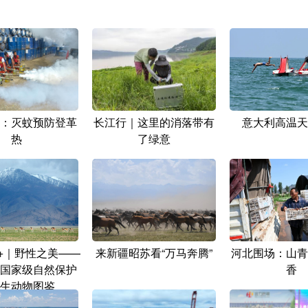
：灭蚊预防登革
长江行｜这里的消落带有
意大利高温天
热
了绿意
+｜野性之美——
来新疆昭苏看“万马奔腾”
河北围场：山青
国家级自然保护
香
生动物图鉴