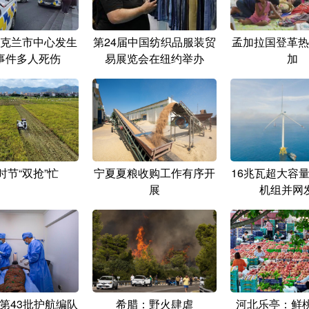
克兰市中心发生
第24届中国纺织品服装贸
孟加拉国登革热
事件多人死伤
易展览会在纽约举办
加
时节“双抢”忙
宁夏夏粮收购工作有序开
16兆瓦超大容
展
机组并网
第43批护航编队
希腊：野火肆虐
河北乐亭：鲜桃