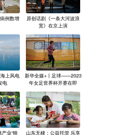
病例数增
原创话剧《一条大河波浪
宽》在京上演
量海上风电
新华全媒+丨足球——2023
发电
年女足世界杯开赛在即
产业“映
山东无棣：公益托管 乐享