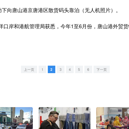
下向唐山港京唐港区散货码头靠泊（无人机照片）。
岸和港航管理局获悉，今年1至6月份，唐山港外贸货物吞
上一页
1
2
3
4
5
6
下一页