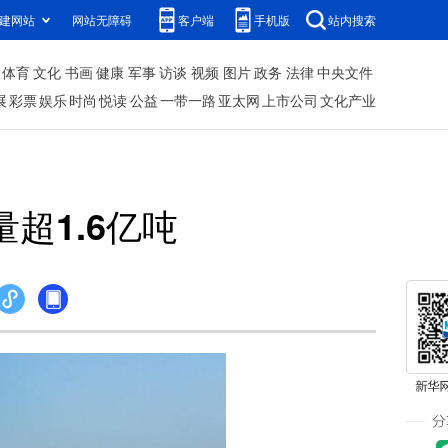
建网站
网站无障碍
客户端
手机版
站内搜索
体育
文化
书画
健康
军事
访谈
视频
图片
政务
法律
中央文件
展
彩票
娱乐
时尚
悦读
公益
一带一路
亚太网
上市公司
文化产业
超1.6亿吨