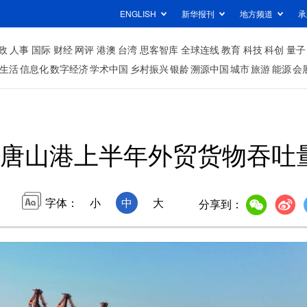
ENGLISH
新华报刊
地方频道
承
政
人事
国际
财经
网评
港澳
台湾
思客智库
全球连线
教育
科技
科创
量子
生活
信息化
数字经济
学术中国
乡村振兴
银龄
溯源中国
城市
旅游
能源
会
唐山港上半年外贸货物吞吐量
字体：
小
中
大
分享到：