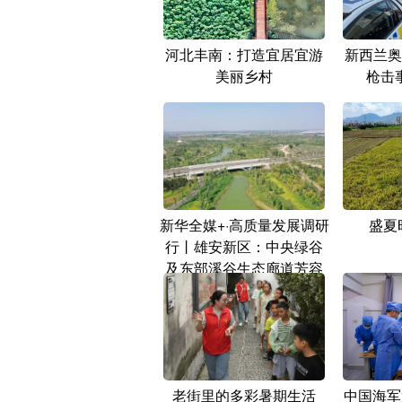
河北丰南：打造宜居宜游
新西兰奥
美丽乡村
枪击
新华全媒+·高质量发展调研
盛夏
行丨雄安新区：中央绿谷
及东部溪谷生态廊道芳容
初绽
老街里的多彩暑期生活
中国海军