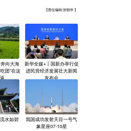
【责任编辑:张朝华 】
山奔向大海
新华全媒+丨国新办举行促
逛吃团”在这
进民营经济发展壮大新闻
返
发布会
流水如碧
我国成功发射天目一号气
象星座07-10星