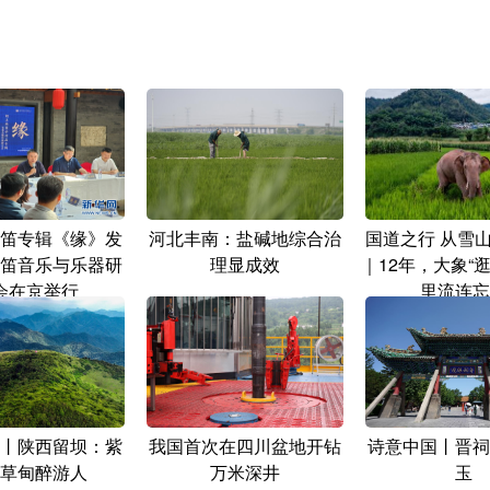
笛专辑《缘》发
河北丰南：盐碱地综合治
国道之行 从雪
笛音乐与乐器研
理显成效
｜12年，大象“
会在京举行
里流连忘
丨陕西留坝：紫
我国首次在四川盆地开钻
诗意中国丨晋祠
草甸醉游人
万米深井
玉