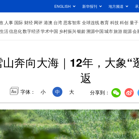
ENGLISH
新华报刊
地方频道
承
政
人事
国际
财经
网评
港澳
台湾
思客智库
全球连线
教育
科技
科创
量子
生活
信息化
数字经济
学术中国
乡村振兴
银龄
溯源中国
城市
旅游
能源
会
雪山奔向大海｜12年，大象“
返
字体：
小
中
大
分享到：