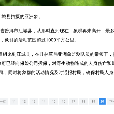
江城县拍摄的亚洲象。
南省普洱市江城县，从那时直到现在，象群再未离开，最多
年，象群的活动范围超过1000平方公里。
道组来到江城县，在县林草局亚洲象监测队员的带领下，
地政府已经向保险公司投保，对野生动物造成的人身伤亡和
象群，同时将象群的活动情况及时通报村民，确保村民人身
一页
11
12
13
14
15
16
17
18
19
20
下