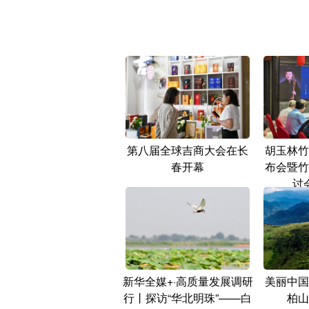
第八届全球吉商大会在长
胡玉林竹
春开幕
布会暨竹
讨
新华全媒+·高质量发展调研
美丽中国
行丨探访“华北明珠”——白
柏山