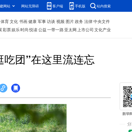
建网站
网站无障碍
客户端
手机版
站内搜索
体育
文化
书画
健康
军事
访谈
视频
图片
政务
法律
中央文件
展
彩票
娱乐
时尚
悦读
公益
一带一路
亚太网
上市公司
文化产业
逛吃团”在这里流连忘