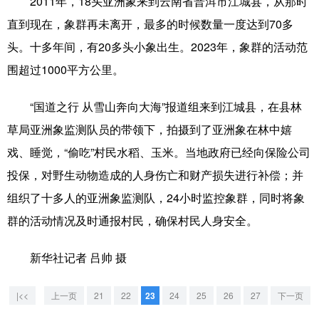
2011年，18头亚洲象来到云南省普洱市江城县，从那时
山东
河南
湖北
湖南
直到现在，象群再未离开，最多的时候数量一度达到70多
广东
广西
海南
重庆
头。十多年间，有20多头小象出生。2023年，象群的活动范
四川
贵州
云南
西藏
围超过1000平方公里。
陕西
甘肃
青海
宁夏
“国道之行 从雪山奔向大海”报道组来到江城县，在县林
新疆
内蒙古
黑龙江
草局亚洲象监测队员的带领下，拍摄到了亚洲象在林中嬉
戏、睡觉，“偷吃”村民水稻、玉米。当地政府已经向保险公司
投保，对野生动物造成的人身伤亡和财产损失进行补偿；并
多语种频道
组织了十多人的亚洲象监测队，24小时监控象群，同时将象
English
Español
Français
عربى
群的活动情况及时通报村民，确保村民人身安全。
Русский язык
日本語
한국어
新华社记者 吕帅 摄
Deutsch
Português
|<<
上一页
21
22
23
24
25
26
27
下一页