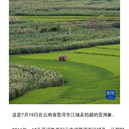
学术中国
乡村振兴
银龄
溯源中国
城市
旅游
能源
会展
彩票
娱乐
时尚
悦读
公益
一带一路
亚太网
上市公司
文化产业
地方频道
北京
天津
河北
山西
辽宁
吉林
上海
江苏
这是7月19日在云南省普洱市江城县拍摄的亚洲象。
浙江
安徽
福建
江西