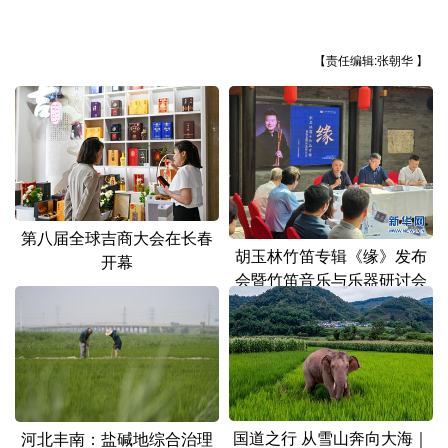
【责任编辑:张朝华 】
第八届全球吉商大会在长春
胡玉林竹笛专辑《缘》发布
开幕
会暨竹笛音乐与乐器研讨会
在京举行
国道之行 从雪山奔向大海｜
河北丰南：盐碱地综合治理