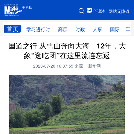
手机版
手机版
PC版本
网站无障碍
网站地图
首页
学习进行时
高层
时政
人事
国际
财
国道之行 从雪山奔向大海｜12年，大
学习进行时
高层
时政
人事
象“逛吃团”在这里流连忘返
国际
财经
网评
港澳
2023-07-20 16:37:55
来源： 新华网
台湾
思客智库
全球连线
教育
科技
科创
量子
体育
文化
书画
健康
军事
访谈
视频
图片
政务
法律
中央文件
金融
汽车
食品
人居
信息化
数字经济