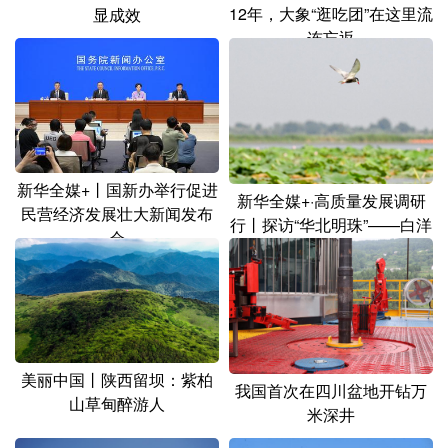
12年，大象“逛吃团”在这里流
显成效
连忘返
新华全媒+丨国新办举行促进
新华全媒+·高质量发展调研
民营经济发展壮大新闻发布
行丨探访“华北明珠”——白洋
会
淀
美丽中国丨陕西留坝：紫柏
我国首次在四川盆地开钻万
山草甸醉游人
米深井