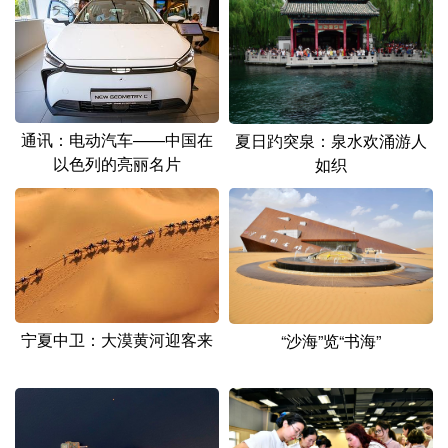
山东
河南
湖北
湖南
广东
广西
海南
重庆
四川
贵州
云南
西藏
陕西
甘肃
青海
宁夏
通讯：电动汽车——中国在
夏日趵突泉：泉水欢涌游人
以色列的亮丽名片
如织
新疆
内蒙古
黑龙江
多语种频道
English
Español
Français
عربى
Русский язык
日本語
한국어
宁夏中卫：大漠黄河迎客来
“沙海”览“书海”
Deutsch
Português