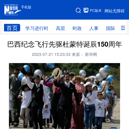
手机版
手机版
PC版本
网站无障碍
网站地图
首页
学习进行时
高层
时政
人事
国际
财
巴西纪念飞行先驱杜蒙特诞辰150周年
学习进行时
高层
时政
人事
2023-07-21 15:23:33
来源： 新华网
国际
财经
网评
港澳
台湾
思客智库
全球连线
教育
科技
科创
量子
体育
文化
书画
健康
军事
访谈
视频
图片
政务
法律
中央文件
金融
汽车
食品
人居
信息化
数字经济