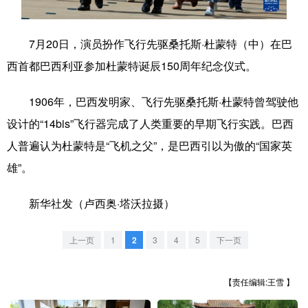
学术中国
乡村振兴
银龄
溯源中国
7月20日，演员扮作飞行先驱桑托斯·杜蒙特（中）在巴
城市
旅游
能源
会展
西首都巴西利亚参加杜蒙特诞辰150周年纪念仪式。
彩票
娱乐
时尚
悦读
1906年，巴西发明家、飞行先驱桑托斯·杜蒙特曾驾驶他
公益
一带一路
亚太网
上市公司
设计的“14bis”飞行器完成了人类重要的早期飞行实践。巴西
文化产业
人普遍认为杜蒙特是“飞机之父”，是巴西引以为傲的“国家英
雄”。
地方频道
新华社发（卢西奥·塔沃拉摄）
北京
天津
河北
山西
上一页
1
2
3
4
5
下一页
辽宁
吉林
上海
江苏
【责任编辑:王雪 】
浙江
安徽
福建
江西