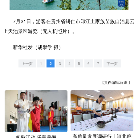
学术中国
乡村振兴
银龄
溯源中国
7月21日，游客在贵州省铜仁市印江土家族苗族自治县云
城市
旅游
能源
会展
上天池景区游览（无人机照片）。
彩票
娱乐
时尚
悦读
新华社发（胡攀学 摄）
公益
一带一路
亚太网
上市公司
文化产业
上一页
1
2
3
4
5
6
7
下一页
【责任编辑:薛涛 】
地方频道
北京
天津
河北
山西
辽宁
吉林
上海
江苏
浙江
安徽
福建
江西
高质量发展调研行丨河北廊
多彩活动 乐享暑假