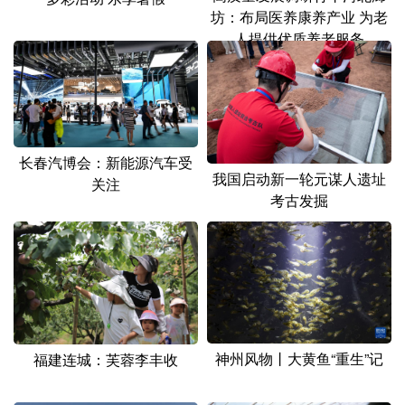
山东
河南
湖北
湖南
坊：布局医养康养产业 为老
人提供优质养老服务
广东
广西
海南
重庆
四川
贵州
云南
西藏
陕西
甘肃
青海
宁夏
新疆
内蒙古
黑龙江
长春汽博会：新能源汽车受
我国启动新一轮元谋人遗址
关注
考古发掘
多语种频道
English
Español
Français
عربى
Русский язык
日本語
한국어
Deutsch
Português
神州风物丨大黄鱼“重生”记
福建连城：芙蓉李丰收