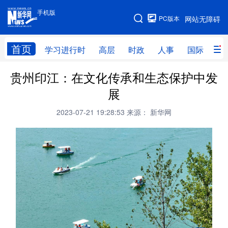
手机版
手机版
PC版本
网站无障碍
网站地图
首页
学习进行时
高层
时政
人事
国际
财
贵州印江：在文化传承和生态保护中发
学习进行时
高层
时政
人事
展
国际
财经
网评
港澳
2023-07-21 19:28:53
来源： 新华网
台湾
思客智库
全球连线
教育
科技
科创
量子
体育
文化
书画
健康
军事
访谈
视频
图片
政务
法律
中央文件
金融
汽车
食品
人居
信息化
数字经济