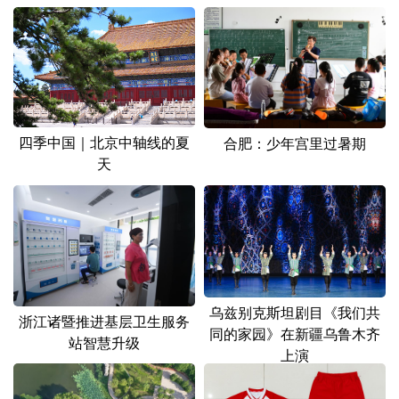
四季中国｜北京中轴线的夏
合肥：少年宫里过暑期
天
乌兹别克斯坦剧目《我们共
浙江诸暨推进基层卫生服务
同的家园》在新疆乌鲁木齐
站智慧升级
上演