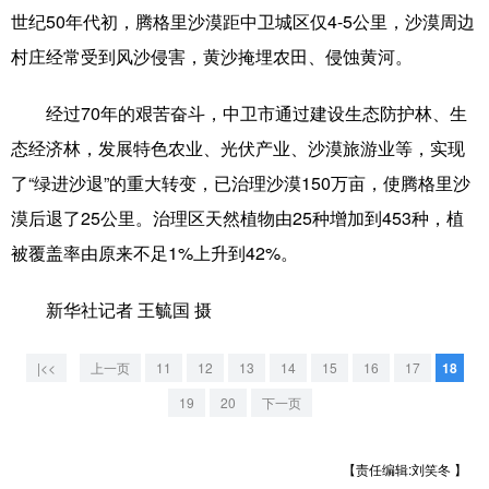
山东
河南
湖北
湖南
世纪50年代初，腾格里沙漠距中卫城区仅4-5公里，沙漠周边
广东
广西
海南
重庆
村庄经常受到风沙侵害，黄沙掩埋农田、侵蚀黄河。
四川
贵州
云南
西藏
经过70年的艰苦奋斗，中卫市通过建设生态防护林、生
陕西
甘肃
青海
宁夏
态经济林，发展特色农业、光伏产业、沙漠旅游业等，实现
了“绿进沙退”的重大转变，已治理沙漠150万亩，使腾格里沙
新疆
内蒙古
黑龙江
漠后退了25公里。治理区天然植物由25种增加到453种，植
被覆盖率由原来不足1%上升到42%。
多语种频道
新华社记者 王毓国 摄
English
Español
Français
عربى
Русский язык
日本語
한국어
|<<
上一页
11
12
13
14
15
16
17
18
19
20
下一页
Deutsch
Português
【责任编辑:刘笑冬 】