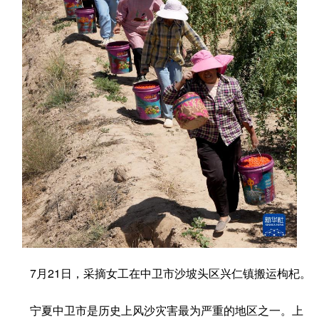
学术中国
乡村振兴
银龄
溯源中国
城市
旅游
能源
会展
彩票
娱乐
时尚
悦读
公益
一带一路
亚太网
上市公司
文化产业
地方频道
北京
天津
河北
山西
辽宁
吉林
上海
江苏
7月21日，采摘女工在中卫市沙坡头区兴仁镇搬运枸杞。
浙江
安徽
福建
江西
宁夏中卫市是历史上风沙灾害最为严重的地区之一。上