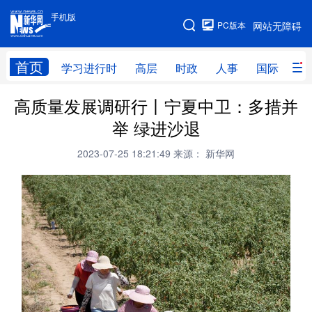
手机版
手机版
PC版本
网站无障碍
网站地图
首页
学习进行时
高层
时政
人事
国际
财
高质量发展调研行丨宁夏中卫：多措并
学习进行时
高层
时政
人事
举 绿进沙退
国际
财经
网评
港澳
2023-07-25 18:21:49
来源： 新华网
台湾
思客智库
全球连线
教育
科技
科创
量子
体育
文化
书画
健康
军事
访谈
视频
图片
政务
法律
中央文件
金融
汽车
食品
人居
信息化
数字经济