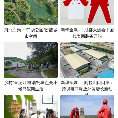
新华全媒+丨成都大运会中国
河北白沟：“口袋公园”扮靓城
代表团装备开箱
市空间
新华全媒+丨阿拉山口口岸：
乡村“春泥计划”暑托班点亮小
跨境电商释放外贸增长新动
候鸟假期生活
能