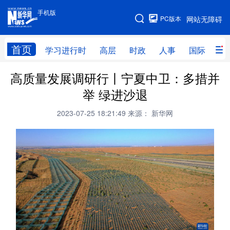
手机版
手机版
PC版本
网站无障碍
网站地图
首页
学习进行时
高层
时政
人事
国际
财
高质量发展调研行丨宁夏中卫：多措并
学习进行时
高层
时政
人事
举 绿进沙退
国际
财经
网评
港澳
2023-07-25 18:21:49
来源： 新华网
台湾
思客智库
全球连线
教育
科技
科创
量子
体育
文化
书画
健康
军事
访谈
视频
图片
政务
法律
中央文件
金融
汽车
食品
人居
信息化
数字经济