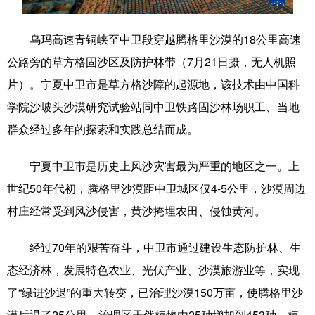
学术中国
乡村振兴
银龄
溯源中国
乌玛高速青铜峡至中卫段穿越腾格里沙漠的18公里高速
城市
旅游
能源
会展
公路旁的草方格固沙区及防护林带（7月21日摄，无人机照
片）。宁夏中卫市是草方格沙障的起源地，该技术由中国科
彩票
娱乐
时尚
悦读
学院沙坡头沙漠研究试验站同中卫铁路固沙林场职工、当地
公益
一带一路
亚太网
上市公司
群众经过多年的探索和实践总结而成。
文化产业
宁夏中卫市是历史上风沙灾害最为严重的地区之一。上
世纪50年代初，腾格里沙漠距中卫城区仅4-5公里，沙漠周边
地方频道
村庄经常受到风沙侵害，黄沙掩埋农田、侵蚀黄河。
北京
天津
河北
山西
经过70年的艰苦奋斗，中卫市通过建设生态防护林、生
辽宁
吉林
上海
江苏
态经济林，发展特色农业、光伏产业、沙漠旅游业等，实现
浙江
安徽
福建
江西
了“绿进沙退”的重大转变，已治理沙漠150万亩，使腾格里沙
漠后退了25公里。治理区天然植物由25种增加到453种，植