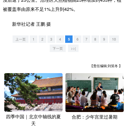
山东
河南
湖北
湖南
被覆盖率由原来不足1%上升到42%。
广东
广西
海南
重庆
新华社记者 王鹏 摄
四川
贵州
云南
西藏
陕西
甘肃
青海
宁夏
上一页
1
2
3
4
5
6
7
8
9
10
下一页
>>|
新疆
内蒙古
黑龙江
【责任编辑:刘笑冬 】
多语种频道
English
Español
Français
عربى
Русский язык
日本語
한국어
Deutsch
Português
四季中国｜北京中轴线的夏
合肥：少年宫里过暑期
天