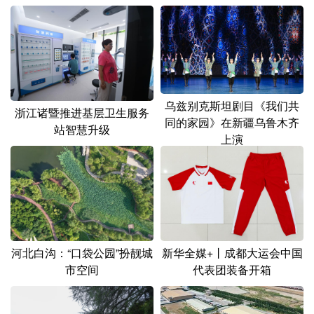
乌兹别克斯坦剧目《我们共
浙江诸暨推进基层卫生服务
同的家园》在新疆乌鲁木齐
站智慧升级
上演
新华全媒+丨成都大运会中国
河北白沟：“口袋公园”扮靓城
代表团装备开箱
市空间