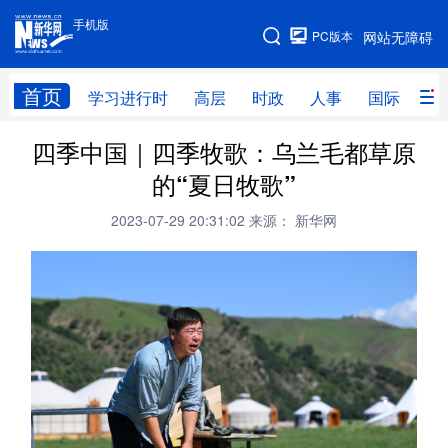
手机版
手机版
PC版本
网站无障碍
网站地图
首页
学习进行时
高层
时政
人事
国际
财
四季中国｜四季牧歌：乌兰毛都草原
学习进行时
高层
时政
人事
的“夏日牧歌”
国际
财经
网评
港澳
2023-07-29 20:31:02
来源： 新华网
台湾
思客智库
全球连线
教育
科技
科创
量子
体育
文化
书画
健康
军事
访谈
视频
图片
政务
法律
中央文件
金融
汽车
食品
人居
信息化
数字经济