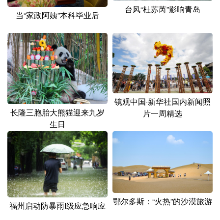
山东
河南
湖北
湖南
台风“杜苏芮”影响青岛
当“家政阿姨”本科毕业后
广东
广西
海南
重庆
四川
贵州
云南
西藏
陕西
甘肃
青海
宁夏
新疆
内蒙古
黑龙江
镜观中国·新华社国内新闻照
长隆三胞胎大熊猫迎来九岁
片一周精选
多语种频道
生日
English
Español
Français
عربى
Русский язык
日本語
한국어
Deutsch
Português
鄂尔多斯：“火热”的沙漠旅游
福州启动防暴雨I级应急响应