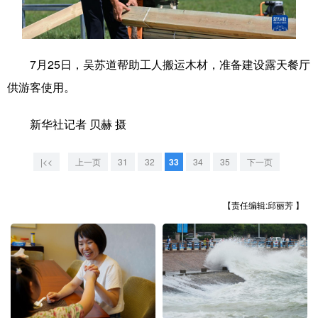
学术中国
乡村振兴
银龄
溯源中国
城市
旅游
能源
会展
7月25日，吴苏道帮助工人搬运木材，准备建设露天餐厅
供游客使用。
彩票
娱乐
时尚
悦读
公益
一带一路
亚太网
上市公司
新华社记者 贝赫 摄
文化产业
|<<
上一页
31
32
33
34
35
下一页
地方频道
【责任编辑:邱丽芳 】
北京
天津
河北
山西
辽宁
吉林
上海
江苏
浙江
安徽
福建
江西