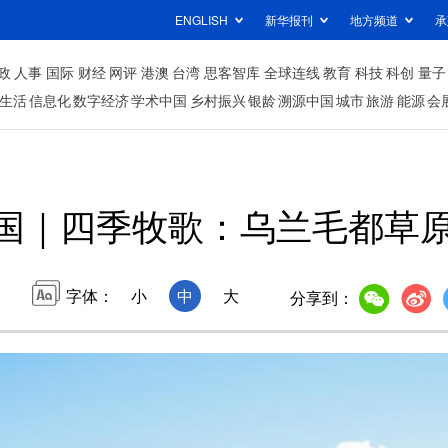
ENGLISH
新华报刊
地方频道
承
政
人事
国际
财经
网评
港澳
台湾
思客智库
全球连线
教育
科技
科创
量子
生活
信息化
数字经济
学术中国
乡村振兴
银龄
溯源中国
城市
旅游
能源
会
国｜四季牧歌：乌兰毛都草原
字体：
小
中
大
分享到：