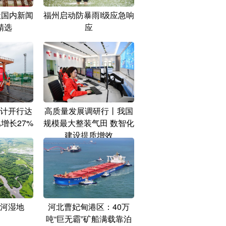
社国内新闻
福州启动防暴雨I级应急响
精选
应
计开行达
高质量发展调研行丨我国
增长27%
规模最大整装气田 数智化
建设提质增效
河湿地
河北曹妃甸港区：40万
吨“巨无霸”矿船满载靠泊