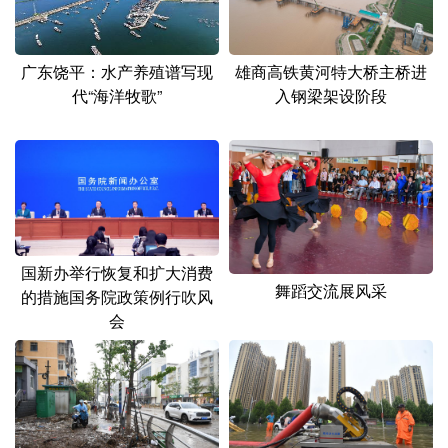
雄商高铁黄河特大桥主桥进
广东饶平：水产养殖谱写现
入钢梁架设阶段
代“海洋牧歌”
国新办举行恢复和扩大消费
舞蹈交流展风采
的措施国务院政策例行吹风
会