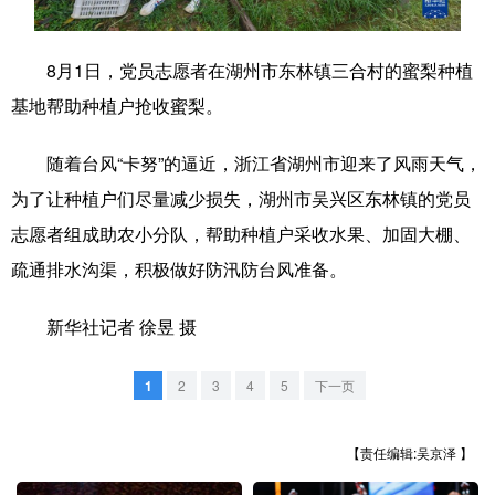
学术中国
乡村振兴
银龄
溯源中国
8月1日，党员志愿者在湖州市东林镇三合村的蜜梨种植
城市
旅游
能源
会展
基地帮助种植户抢收蜜梨。
彩票
娱乐
时尚
悦读
随着台风“卡努”的逼近，浙江省湖州市迎来了风雨天气，
公益
一带一路
亚太网
上市公司
为了让种植户们尽量减少损失，湖州市吴兴区东林镇的党员
文化产业
志愿者组成助农小分队，帮助种植户采收水果、加固大棚、
疏通排水沟渠，积极做好防汛防台风准备。
地方频道
新华社记者 徐昱 摄
北京
天津
河北
山西
1
2
3
4
5
下一页
辽宁
吉林
上海
江苏
【责任编辑:吴京泽 】
浙江
安徽
福建
江西