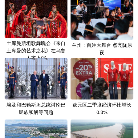
山东
河南
湖北
湖南
广东
广西
海南
重庆
四川
贵州
云南
西藏
陕西
甘肃
青海
宁夏
土库曼斯坦歌舞晚会《来自
兰州：百姓大舞台 点亮陇原
土库曼的艺术之花》在乌鲁
夜
新疆
内蒙古
黑龙江
木齐上演
多语种频道
English
Español
Français
عربى
Русский язык
日本語
한국어
欧元区二季度经济环比增长
埃及和巴勒斯坦总统讨论巴
0.3%
民族和解等问题
Deutsch
Português