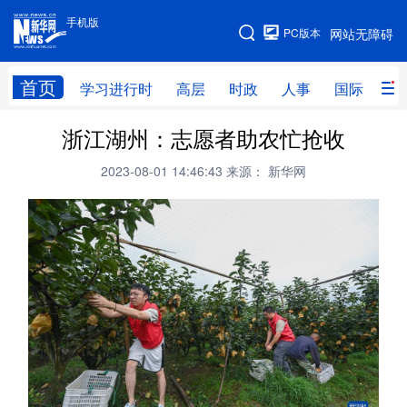
手机版
手机版
PC版本
网站无障碍
网站地图
首页
学习进行时
高层
时政
人事
国际
财
浙江湖州：志愿者助农忙抢收
学习进行时
高层
时政
人事
2023-08-01 14:46:43
来源： 新华网
国际
财经
网评
港澳
台湾
思客智库
全球连线
教育
科技
科创
量子
体育
文化
书画
健康
军事
访谈
视频
图片
政务
法律
中央文件
金融
汽车
食品
人居
信息化
数字经济