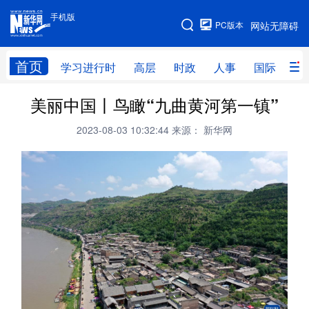
手机版
手机版
PC版本
网站无障碍
网站地图
首页
学习进行时
高层
时政
人事
国际
财
美丽中国丨鸟瞰“九曲黄河第一镇”
学习进行时
高层
时政
人事
2023-08-03 10:32:44
来源： 新华网
国际
财经
网评
港澳
台湾
思客智库
全球连线
教育
科技
科创
量子
体育
文化
书画
健康
军事
访谈
视频
图片
政务
法律
中央文件
金融
汽车
食品
人居
信息化
数字经济