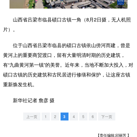
学术中国
乡村振兴
银龄
溯源中国
山西省吕梁市临县碛口古镇一角（8月2日摄，无人机照
城市
旅游
能源
会展
片）。
彩票
娱乐
时尚
悦读
位于山西省吕梁市临县的碛口古镇依山傍河而建，曾是
公益
一带一路
亚太网
上市公司
黄河上的重要商贸渡口，留有大量明清时期的历史建筑，
文化产业
有“九曲黄河第一镇”的美誉。近年来，当地不断加大投入，对
碛口古镇的历史建筑和古民居进行修缮和保护，让这座古镇
重新焕发生机。
地方频道
新华社记者 詹彦 摄
北京
天津
河北
山西
辽宁
吉林
上海
江苏
上一页
1
2
3
4
5
6
下一页
浙江
安徽
福建
江西
【责任编辑:邱丽芳 】