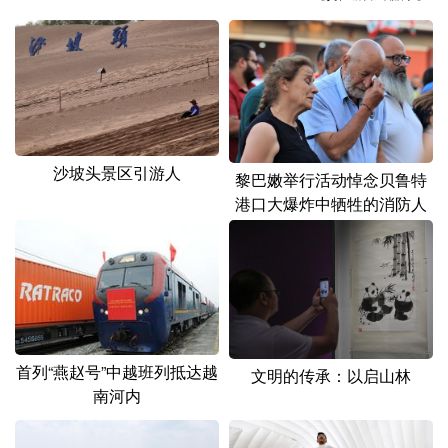
山东
河南
湖北
湖南
广东
广西
海南
重庆
四川
贵州
云南
西藏
陕西
甘肃
青海
宁夏
沙坡头景区引游人
新疆
内蒙古
黑龙江
黎巴嫩举行活动悼念贝鲁特
港口大爆炸中牺牲的消防人
员
多语种频道
English
Español
Français
عربى
Русский язык
日本語
한국어
首列“燕赵号”中越班列抵达越
文明的传承：以启山林
Deutsch
Português
南河内