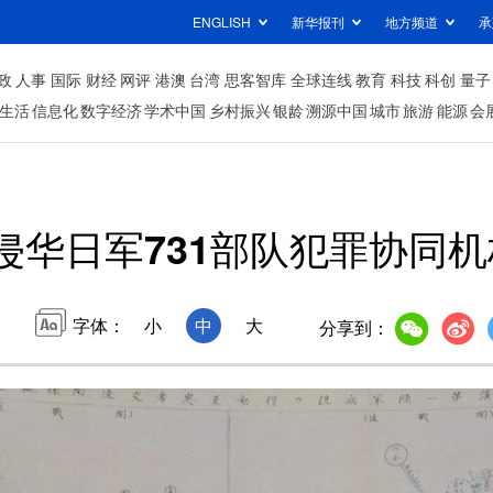
ENGLISH
新华报刊
地方频道
承
政
人事
国际
财经
网评
港澳
台湾
思客智库
全球连线
教育
科技
科创
量子
生活
信息化
数字经济
学术中国
乡村振兴
银龄
溯源中国
城市
旅游
能源
会
侵华日军731部队犯罪协同
字体：
小
中
大
分享到：