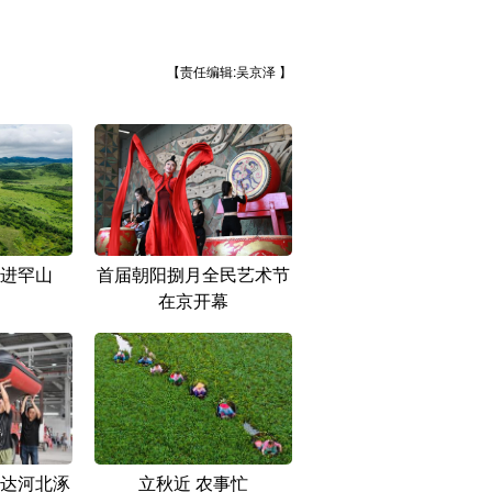
【责任编辑:吴京泽 】
进罕山
首届朝阳捌月全民艺术节
在京开幕
达河北涿
立秋近 农事忙