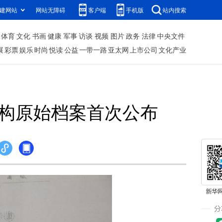
建网站
网站无障碍
客户端
手机版
站内搜索
体育
文化
书画
健康
军事
访谈
视频
图片
政务
法律
中央文件
展
彩票
娱乐
时尚
悦读
公益
一带一路
亚太网
上市公司
文化产业
机构原始档案首次公布