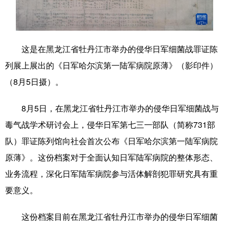
学术中国
乡村振兴
银龄
溯源中国
城市
旅游
能源
会展
这是在黑龙江省牡丹江市举办的侵华日军细菌战罪证陈
彩票
娱乐
时尚
悦读
列展上展出的《日军哈尔滨第一陆军病院原薄》（影印件）
（8月5日摄）。
公益
一带一路
亚太网
上市公司
文化产业
8月5日，在黑龙江省牡丹江市举办的侵华日军细菌战与
毒气战学术研讨会上，侵华日军第七三一部队（简称731部
队）罪证陈列馆向社会首次公布《日军哈尔滨第一陆军病院
地方频道
原薄》。这份档案对于全面认知日军陆军病院的整体形态、
北京
天津
河北
山西
业务流程，深化日军陆军病院参与活体解剖犯罪研究具有重
要意义。
辽宁
吉林
上海
江苏
浙江
安徽
福建
江西
这份档案目前在黑龙江省牡丹江市举办的侵华日军细菌