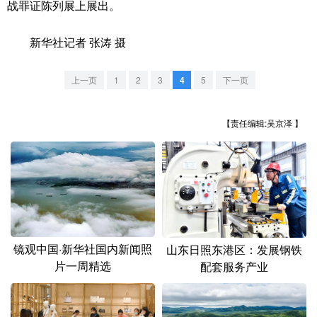
战罪证陈列展上展出。
山东
河南
湖北
湖南
广东
广西
海南
重庆
新华社记者 张涛 摄
四川
贵州
云南
西藏
上一页
1
2
3
4
5
下一页
陕西
甘肃
青海
宁夏
新疆
内蒙古
黑龙江
【责任编辑:吴京泽 】
多语种频道
English
Español
Français
عربى
Русский язык
日本語
한국어
镜观中国·新华社国内新闻照
山东日照东港区：发展钢铁
片一周精选
配套服务产业
Deutsch
Português