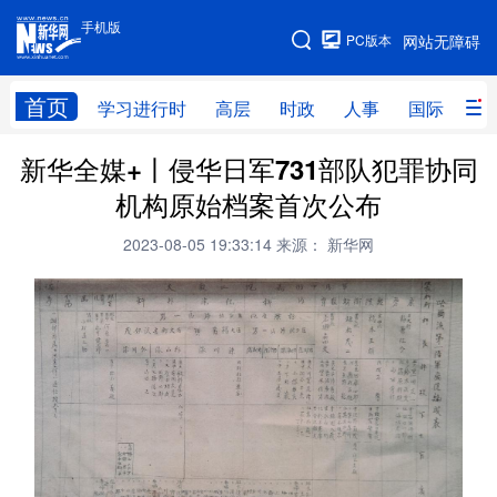
手机版
手机版
PC版本
网站无障碍
网站地图
首页
学习进行时
高层
时政
人事
国际
财
新华全媒+丨侵华日军731部队犯罪协同
学习进行时
高层
时政
人事
机构原始档案首次公布
国际
财经
网评
港澳
2023-08-05 19:33:14
来源： 新华网
台湾
思客智库
全球连线
教育
科技
科创
量子
体育
文化
书画
健康
军事
访谈
视频
图片
政务
法律
中央文件
金融
汽车
食品
人居
信息化
数字经济