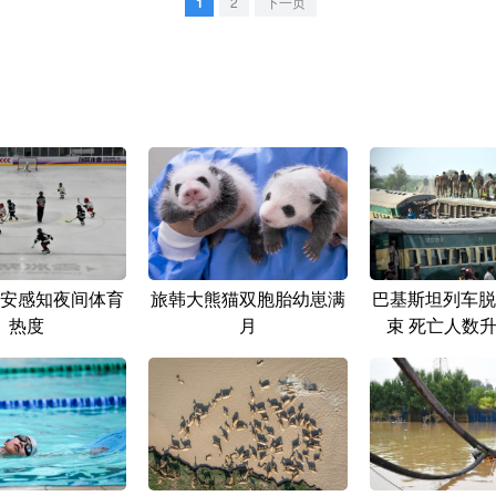
1
2
下一页
安感知夜间体育
旅韩大熊猫双胞胎幼崽满
巴基斯坦列车脱
热度
月
束 死亡人数升