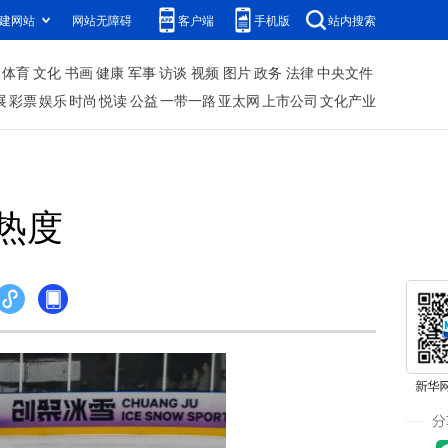
建网站
网站无障碍
客户端
手机版
站内搜索
体育
文化
书画
健康
军事
访谈
视频
图片
政务
法律
中央文件
展
彩票
娱乐
时尚
悦读
公益
一带一路
亚太网
上市公司
文化产业
热度