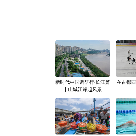
新时代中国调研行·长江篇
在古都西
丨山城江岸起风景