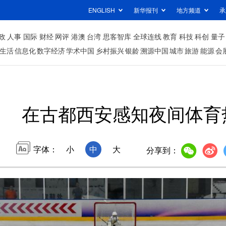
ENGLISH
新华报刊
地方频道
承
政
人事
国际
财经
网评
港澳
台湾
思客智库
全球连线
教育
科技
科创
量子
生活
信息化
数字经济
学术中国
乡村振兴
银龄
溯源中国
城市
旅游
能源
会
在古都西安感知夜间体育
字体：
小
中
大
分享到：