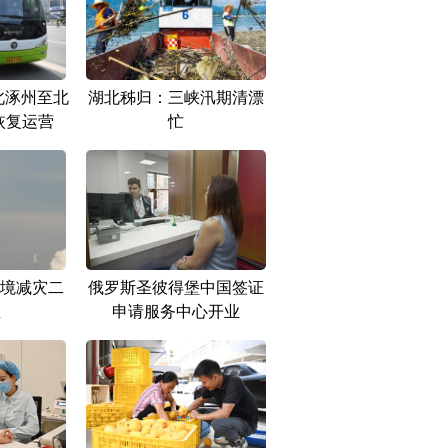
北涿州至北
湖北秭归：三峡汛期清漂
恢复运营
忙
境减灾二
俄罗斯圣彼得堡中国签证
星
申请服务中心开业