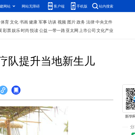
建网站
网站无障碍
客户端
手机版
站内搜索
体育
文化
书画
健康
军事
访谈
视频
图片
政务
法律
中央文件
展
彩票
娱乐
时尚
悦读
公益
一带一路
亚太网
上市公司
文化产业
疗队提升当地新生儿