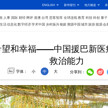
ENGLISH
新华报刊
地方频道
承
政
人事
国际
财经
网评
港澳
台湾
思客智库
全球连线
教育
科技
科创
量子
生活
信息化
数字经济
学术中国
乡村振兴
银龄
溯源中国
城市
旅游
能源
会
希望和幸福——中国援巴新医
救治能力
字体：
小
中
大
分享到：