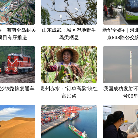
+丨海南全岛封关
山东成武：城区湿地野生
新华全媒+｜河
项目有序推进
鸟类栖息
京838路公交
沙铁路恢复通车
贵州赤水：“订单高粱”映红
我国成功发射环
富民路
号06