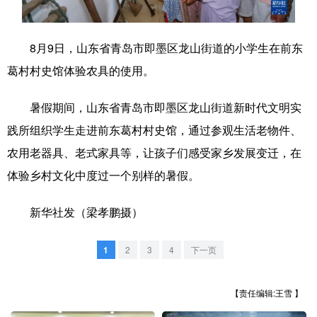
学术中国
乡村振兴
银龄
溯源中国
8月9日，山东省青岛市即墨区龙山街道的小学生在前东
城市
旅游
能源
会展
葛村村史馆体验农具的使用。
彩票
娱乐
时尚
悦读
暑假期间，山东省青岛市即墨区龙山街道新时代文明实
公益
一带一路
亚太网
上市公司
践所组织学生走进前东葛村村史馆，通过参观生活老物件、
文化产业
农用老器具、老式家具等，让孩子们感受家乡发展变迁，在
体验乡村文化中度过一个别样的暑假。
地方频道
新华社发（梁孝鹏摄）
北京
天津
河北
山西
1
2
3
4
下一页
辽宁
吉林
上海
江苏
浙江
安徽
福建
江西
【责任编辑:王雪 】