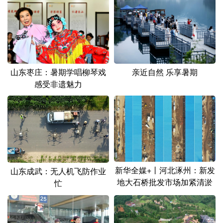
山东
河南
湖北
湖南
广东
广西
海南
重庆
四川
贵州
云南
西藏
陕西
甘肃
青海
宁夏
亲近自然 乐享暑期
山东枣庄：暑期学唱柳琴戏
感受非遗魅力
新疆
内蒙古
黑龙江
多语种频道
English
Español
Français
عربى
Русский язык
日本語
한국어
新华全媒+丨河北涿州：新发
山东成武：无人机飞防作业
地大石桥批发市场加紧清淤
忙
Deutsch
Português