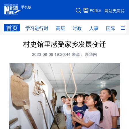
手机版
手机版
PC版本
网站无障碍
网站地图
首页
学习进行时
高层
时政
人事
国际
财
村史馆里感受家乡发展变迁
学习进行时
高层
时政
人事
2023-08-09 19:20:44
来源： 新华网
国际
财经
网评
港澳
台湾
思客智库
全球连线
教育
科技
科创
量子
体育
文化
书画
健康
军事
访谈
视频
图片
政务
法律
中央文件
金融
汽车
食品
人居
信息化
数字经济