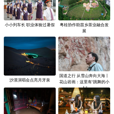
小小列车长 职业体验过暑假
粤桂协作助苗乡茶业融合发
展
国道之行 从雪山奔向大海丨
沙漠演唱会点亮月牙泉
花山岩画：这里有“跳舞的小
人”