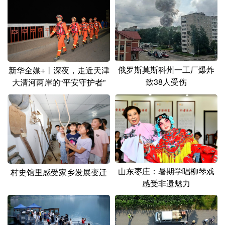
山东
河南
湖北
湖南
广东
广西
海南
重庆
四川
贵州
云南
西藏
陕西
甘肃
青海
宁夏
俄罗斯莫斯科州一工厂爆炸
新华全媒+丨深夜，走近天津
致38人受伤
大清河两岸的“平安守护者”
新疆
内蒙古
黑龙江
多语种频道
English
Español
Français
عربى
Русский язык
日本語
한국어
山东枣庄：暑期学唱柳琴戏
村史馆里感受家乡发展变迁
感受非遗魅力
Deutsch
Português