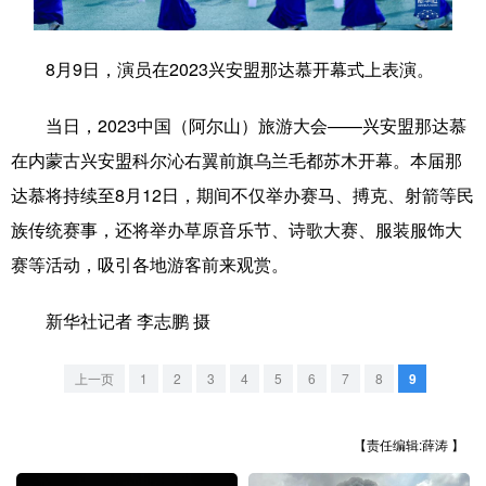
学术中国
乡村振兴
银龄
溯源中国
8月9日，演员在2023兴安盟那达慕开幕式上表演。
城市
旅游
能源
会展
当日，2023中国（阿尔山）旅游大会——兴安盟那达慕
彩票
娱乐
时尚
悦读
在内蒙古兴安盟科尔沁右翼前旗乌兰毛都苏木开幕。本届那
公益
一带一路
亚太网
上市公司
达慕将持续至8月12日，期间不仅举办赛马、搏克、射箭等民
文化产业
族传统赛事，还将举办草原音乐节、诗歌大赛、服装服饰大
赛等活动，吸引各地游客前来观赏。
地方频道
新华社记者 李志鹏 摄
北京
天津
河北
山西
上一页
1
2
3
4
5
6
7
8
9
辽宁
吉林
上海
江苏
【责任编辑:薛涛 】
浙江
安徽
福建
江西