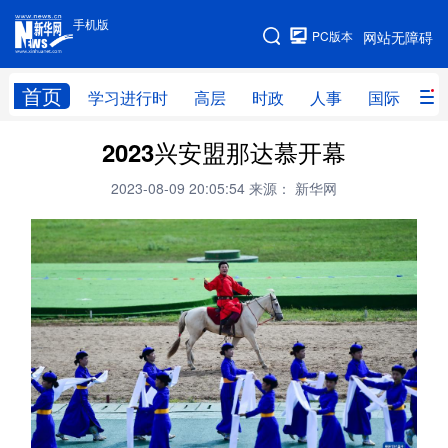
手机版
手机版
PC版本
网站无障碍
网站地图
首页
学习进行时
高层
时政
人事
国际
财
2023兴安盟那达慕开幕
学习进行时
高层
时政
人事
2023-08-09 20:05:54
来源： 新华网
国际
财经
网评
港澳
台湾
思客智库
全球连线
教育
科技
科创
量子
体育
文化
书画
健康
军事
访谈
视频
图片
政务
法律
中央文件
金融
汽车
食品
人居
信息化
数字经济