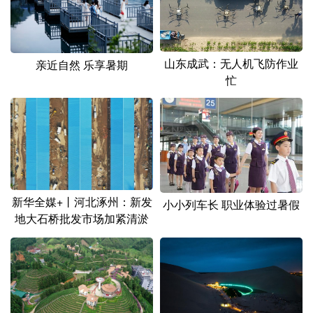
山东成武：无人机飞防作业
亲近自然 乐享暑期
忙
新华全媒+丨河北涿州：新发
小小列车长 职业体验过暑假
地大石桥批发市场加紧清淤