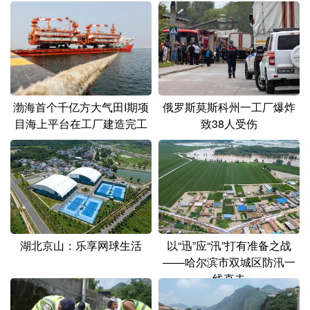
山东
河南
湖北
湖南
广东
广西
海南
重庆
四川
贵州
云南
西藏
陕西
甘肃
青海
宁夏
俄罗斯莫斯科州一工厂爆炸
渤海首个千亿方大气田I期项
新疆
内蒙古
黑龙江
致38人受伤
目海上平台在工厂建造完工
多语种频道
English
Español
Français
عربى
Русский язык
日本語
한국어
湖北京山：乐享网球生活
以“迅”应“汛”打有准备之战
——哈尔滨市双城区防汛一
Deutsch
Português
线直击