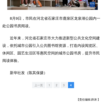
学术中国
乡村振兴
银龄
溯源中国
8月9日，市民在河北省石家庄市鹿泉区龙泉湖公园内一
城市
旅游
能源
会展
处公园书房阅读。
彩票
娱乐
时尚
悦读
近年来，河北省石家庄市大力推进新型公共文化空间建
公益
一带一路
亚太网
上市公司
设，依托城市公园引入公共图书馆资源，打造内设阅览区、
文化产业
休闲区、园艺生活区等惠民空间的城市公园书房，提升市民
阅读体验。
地方频道
新华社发（陈其保摄）
北京
天津
河北
山西
上一页
1
2
3
4
辽宁
吉林
上海
江苏
浙江
安徽
福建
江西
【责任编辑:薛涛 】