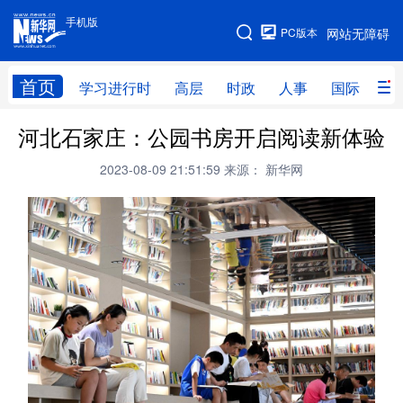
手机版
手机版
PC版本
网站无障碍
网站地图
首页
学习进行时
高层
时政
人事
国际
财
河北石家庄：公园书房开启阅读新体验
学习进行时
高层
时政
人事
2023-08-09 21:51:59
来源： 新华网
国际
财经
网评
港澳
台湾
思客智库
全球连线
教育
科技
科创
量子
体育
文化
书画
健康
军事
访谈
视频
图片
政务
法律
中央文件
金融
汽车
食品
人居
信息化
数字经济