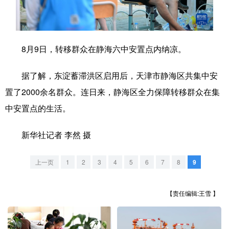
学术中国
乡村振兴
银龄
溯源中国
城市
旅游
能源
会展
8月9日，转移群众在静海六中安置点内纳凉。
彩票
娱乐
时尚
悦读
据了解，东淀蓄滞洪区启用后，天津市静海区共集中安
公益
一带一路
亚太网
上市公司
置了2000余名群众。连日来，静海区全力保障转移群众在集
文化产业
中安置点的生活。
新华社记者 李然 摄
地方频道
上一页
1
2
3
4
5
6
7
8
9
北京
天津
河北
山西
辽宁
吉林
上海
江苏
【责任编辑:王雪 】
浙江
安徽
福建
江西