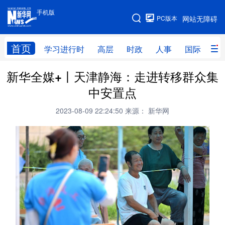
手机版
手机版
PC版本
网站无障碍
网站地图
首页
学习进行时
高层
时政
人事
国际
财
新华全媒+丨天津静海：走进转移群众集
学习进行时
高层
时政
人事
中安置点
国际
财经
网评
港澳
2023-08-09 22:24:50
来源： 新华网
台湾
思客智库
全球连线
教育
科技
科创
量子
体育
文化
书画
健康
军事
访谈
视频
图片
政务
法律
中央文件
金融
汽车
食品
人居
信息化
数字经济