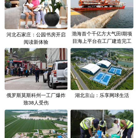
山东
河南
湖北
湖南
广东
广西
海南
重庆
四川
贵州
云南
西藏
渤海首个千亿方大气田I期项
河北石家庄：公园书房开启
目海上平台在工厂建造完工
陕西
甘肃
青海
宁夏
阅读新体验
新疆
内蒙古
黑龙江
多语种频道
English
Español
Français
عربى
俄罗斯莫斯科州一工厂爆炸
湖北京山：乐享网球生活
致38人受伤
Русский язык
日本語
한국어
Deutsch
Português