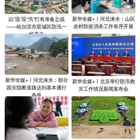
新华全媒+丨河北涞水：山区
以“迅”应“汛”打有准备之战
农村防疫消杀工作有序开展
——哈尔滨市双城区防汛一
线直击
新华全媒+丨河北涞水：部分
新华全媒+丨北京举行防汛救
因灾阻断道路达到基本通行
灾工作情况新闻发布会
条件