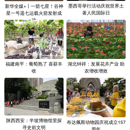
墨西哥举行活动庆祝世界土
新华全媒+丨一箭七星！谷神
著人民国际日
星一号遥七运载火箭发射成
功
福建南平：葡萄熟了 喜获丰
湖北钟祥：发展花卉产业 助
收
农增收增效
陕西西安：半坡博物馆里探
布达佩斯动物园庆祝成立157
寻史前文明
周年