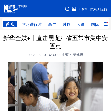
手机版
手机版
PC版本
网站无障碍
网站地图
首页
学习进行时
高层
时政
人事
国际
财
新华全媒+丨直击黑龙江省五常市集中安
学习进行时
高层
时政
人事
置点
国际
财经
网评
港澳
2023-08-10 14:30:33
来源： 新华网
台湾
思客智库
全球连线
教育
科技
科创
量子
体育
文化
书画
健康
军事
访谈
视频
图片
政务
法律
中央文件
金融
汽车
食品
人居
信息化
数字经济