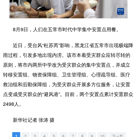
学术中国
乡村振兴
银龄
溯源中国
城市
旅游
能源
会展
8月9日，人们在五常市时代中学集中安置点用餐。
彩票
娱乐
时尚
悦读
近日，受台风“杜苏芮”影响，黑龙江省五常市出现极端降
公益
一带一路
亚太网
上市公司
雨过程，引发多地出现内涝。该市本着受灾群众应转尽转的
文化产业
原则，将市内两所中学改为受灾群众的集中安置点，并成立
转移安置组、物资保障组、卫生管理组、心理疏导组、医疗
救治组和后勤保障组，为受灾群众开展多方位服务，让安置
地方频道
点变成受灾群众的“避风港”。目前，两个安置点累计安置群众
北京
天津
河北
山西
2498人。
辽宁
吉林
上海
江苏
新华社记者 张涛 摄
浙江
安徽
福建
江西
1
2
3
4
5
6
7
8
9
10
下一页