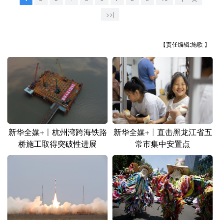
山东
河南
湖北
湖南
>>|
广东
广西
海南
重庆
四川
贵州
云南
西藏
【责任编辑:施歌 】
陕西
甘肃
青海
宁夏
新疆
内蒙古
黑龙江
多语种频道
新华全媒+丨杭州湾跨海铁路
新华全媒+丨直击黑龙江省五
桥施工取得突破性进展
常市集中安置点
English
Español
Français
عربى
Русский язык
日本語
한국어
Deutsch
Português