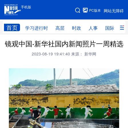
手机版
手机版
PC版本
网站无障碍
网站地图
首页
学习进行时
高层
时政
人事
国际
财
镜观中国·新华社国内新闻照片一周精选
学习进行时
高层
时政
人事
2023-08-19 19:41:40
来源： 新华网
国际
财经
网评
港澳
台湾
思客智库
全球连线
教育
科技
科创
量子
体育
文化
书画
健康
军事
访谈
视频
图片
政务
法律
中央文件
金融
汽车
食品
人居
信息化
数字经济