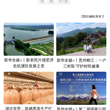
19
20
下一页
山东
河南
湖北
湖南
广东
广西
海南
重庆
【责任编辑:薛涛 】
四川
贵州
云南
西藏
陕西
甘肃
青海
宁夏
新疆
内蒙古
黑龙江
新华全媒+丨新老照片感受淠
新华全媒+丨贵州榕江：一户
多语种频道
史杭灌区发展之变
三村医 守护村民健康
English
Español
Français
عربى
Русский язык
日本語
한국어
Deutsch
Português
湖北宣恩：富硒黑茶生产忙
新华全媒+丨第二届国家公园