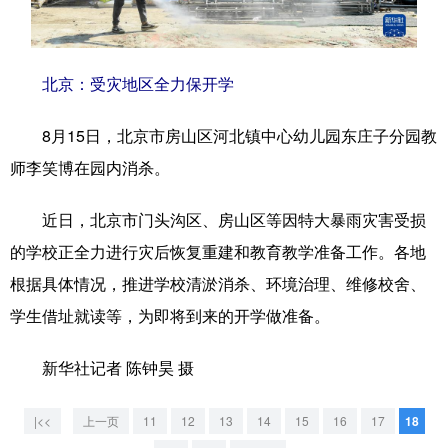
学术中国
乡村振兴
银龄
溯源中国
城市
旅游
能源
会展
北京：受灾地区全力保开学
彩票
娱乐
时尚
悦读
8月15日，北京市房山区河北镇中心幼儿园东庄子分园教
公益
一带一路
亚太网
上市公司
师李笑博在园内消杀。
文化产业
近日，北京市门头沟区、房山区等因特大暴雨灾害受损
的学校正全力进行灾后恢复重建和教育教学准备工作。各地
地方频道
根据具体情况，推进学校清淤消杀、环境治理、维修校舍、
学生借址就读等，为即将到来的开学做准备。
北京
天津
河北
山西
新华社记者 陈钟昊 摄
辽宁
吉林
上海
江苏
浙江
安徽
福建
江西
|<<
上一页
11
12
13
14
15
16
17
18