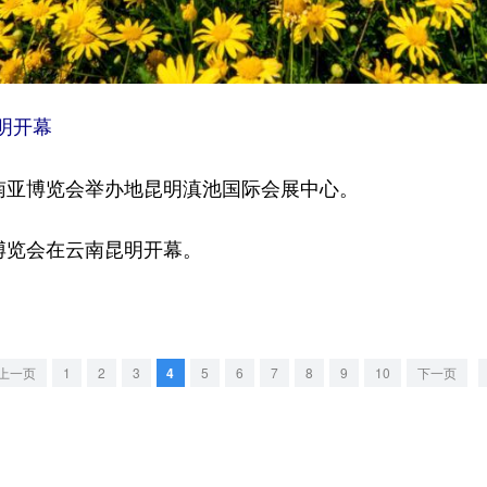
明开幕
亚博览会举办地昆明滇池国际会展中心。
博览会在云南昆明开幕。
上一页
1
2
3
4
5
6
7
8
9
10
下一页