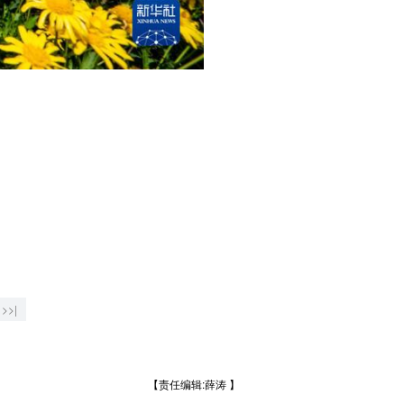
>>|
【责任编辑:薛涛 】