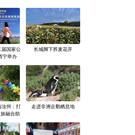
二届国家公
长城脚下荞麦花开
西宁举办
南汝州：打
走进非洲企鹅栖息地
文旅融合助