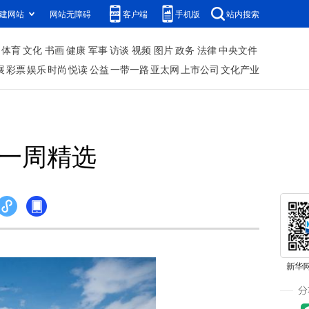
建网站
网站无障碍
客户端
手机版
站内搜索
体育
文化
书画
健康
军事
访谈
视频
图片
政务
法律
中央文件
展
彩票
娱乐
时尚
悦读
公益
一带一路
亚太网
上市公司
文化产业
片一周精选