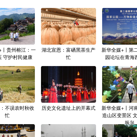
+丨贵州榕江：一
湖北宣恩：富硒黑茶生产
新华全媒+丨第
医 守护村民健康
忙
园论坛在青海
：不误农时秋收
历史文化遗址上的开幕式
新华全媒+丨河
忙
造山区变景区 
振兴