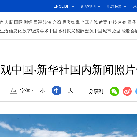
ENGLISH
新华报刊
地方频道
承
政
人事
国际
财经
网评
港澳
台湾
思客智库
全球连线
教育
科技
科创
量子
生活
信息化
数字经济
学术中国
乡村振兴
银龄
溯源中国
城市
旅游
能源
会
镜观中国·新华社国内新闻照
字体：
小
中
大
分享到：