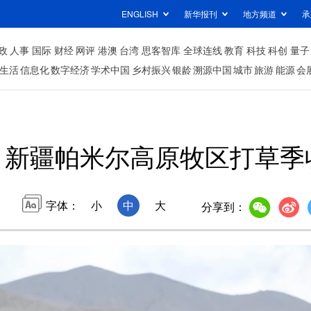
ENGLISH
新华报刊
地方频道
承
政
人事
国际
财经
网评
港澳
台湾
思客智库
全球连线
教育
科技
科创
量子
生活
信息化
数字经济
学术中国
乡村振兴
银龄
溯源中国
城市
旅游
能源
会
新疆帕米尔高原牧区打草季
字体：
小
中
大
分享到：