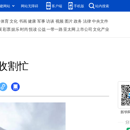
建网站
网站无障碍
客户端
手机版
站内搜索
体育
文化
书画
健康
军事
访谈
视频
图片
政务
法律
中央文件
展
彩票
娱乐
时尚
悦读
公益
一带一路
亚太网
上市公司
文化产业
收割忙