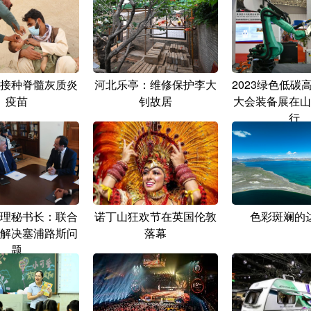
接种脊髓灰质炎
河北乐亭：维修保护李大
2023绿色低碳
疫苗
钊故居
大会装备展在山
行
理秘书长：联合
诺丁山狂欢节在英国伦敦
色彩斑斓的
解决塞浦路斯问
落幕
题