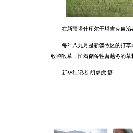
在新疆塔什库尔干塔吉克自治县瓦
每年八九月是新疆牧区的打草季
收割牧草，忙着储备牲畜越冬的草
新华社记者 胡虎虎 摄