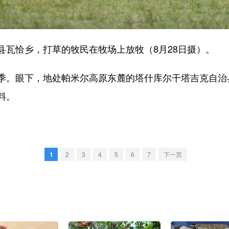
恰乡，打草的牧民在牧场上放牧（8月28日摄）。
。眼下，地处帕米尔高原东麓的塔什库尔干塔吉克自治
料。
1
2
3
4
5
6
7
下一页