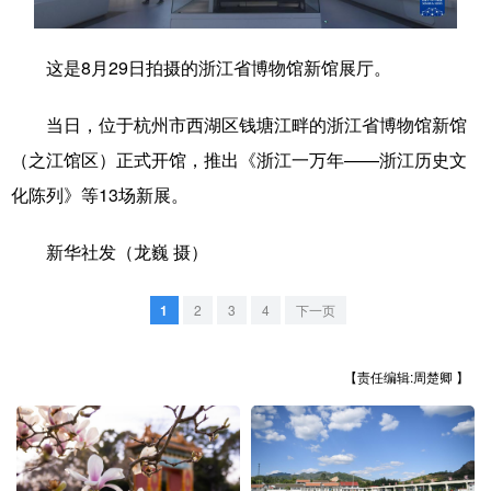
学术中国
乡村振兴
银龄
溯源中国
这是8月29日拍摄的浙江省博物馆新馆展厅。
城市
旅游
能源
会展
当日，位于杭州市西湖区钱塘江畔的浙江省博物馆新馆
彩票
娱乐
时尚
悦读
（之江馆区）正式开馆，推出《浙江一万年——浙江历史文
公益
一带一路
亚太网
上市公司
化陈列》等13场新展。
文化产业
新华社发（龙巍 摄）
地方频道
1
2
3
4
下一页
北京
天津
河北
山西
【责任编辑:周楚卿 】
辽宁
吉林
上海
江苏
浙江
安徽
福建
江西