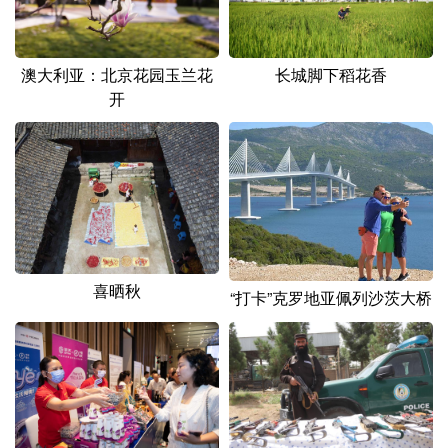
山东
河南
湖北
湖南
广东
广西
海南
重庆
澳大利亚：北京花园玉兰花
长城脚下稻花香
四川
贵州
云南
西藏
开
陕西
甘肃
青海
宁夏
新疆
内蒙古
黑龙江
多语种频道
喜晒秋
English
Español
Français
عربى
“打卡”克罗地亚佩列沙茨大桥
Русский язык
日本語
한국어
Deutsch
Português