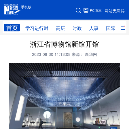
手机版
手机版
PC版本
网站无障碍
网站地图
首页
学习进行时
高层
时政
人事
国际
财
浙江省博物馆新馆开馆
学习进行时
高层
时政
人事
2023-08-30 11:13:08
来源： 新华网
国际
财经
网评
港澳
台湾
思客智库
全球连线
教育
科技
科创
量子
体育
文化
书画
健康
军事
访谈
视频
图片
政务
法律
中央文件
金融
汽车
食品
人居
信息化
数字经济