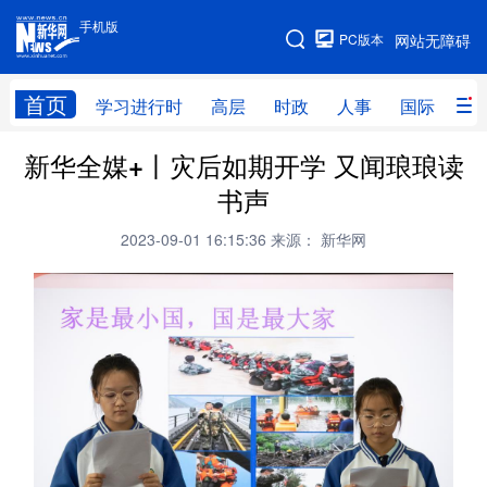
手机版
手机版
PC版本
网站无障碍
网站地图
首页
学习进行时
高层
时政
人事
国际
财
新华全媒+丨灾后如期开学 又闻琅琅读
学习进行时
高层
时政
人事
书声
国际
财经
网评
港澳
2023-09-01 16:15:36
来源： 新华网
台湾
思客智库
全球连线
教育
科技
科创
量子
体育
文化
书画
健康
军事
访谈
视频
图片
政务
法律
中央文件
金融
汽车
食品
人居
信息化
数字经济