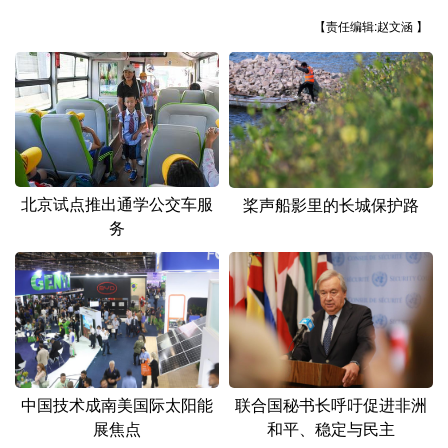
山东
河南
湖北
湖南
【责任编辑:赵文涵 】
广东
广西
海南
重庆
四川
贵州
云南
西藏
陕西
甘肃
青海
宁夏
新疆
内蒙古
黑龙江
北京试点推出通学公交车服
桨声船影里的长城保护路
务
多语种频道
English
Español
Français
عربى
Русский язык
日本語
한국어
Deutsch
Português
中国技术成南美国际太阳能
联合国秘书长呼吁促进非洲
展焦点
和平、稳定与民主