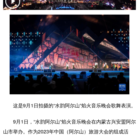
学术中国
乡村振兴
银龄
溯源中国
城市
旅游
能源
会展
彩票
娱乐
时尚
悦读
公益
一带一路
亚太网
上市公司
文化产业
地方频道
北京
天津
河北
山西
这是9月1日拍摄的“水韵阿尔山”焰火音乐晚会歌舞表演。
辽宁
吉林
上海
江苏
9月1日，“水韵阿尔山”焰火音乐晚会在内蒙古兴安盟阿尔
浙江
安徽
福建
江西
山市举办。作为2023年中国（阿尔山）旅游大会的组成活