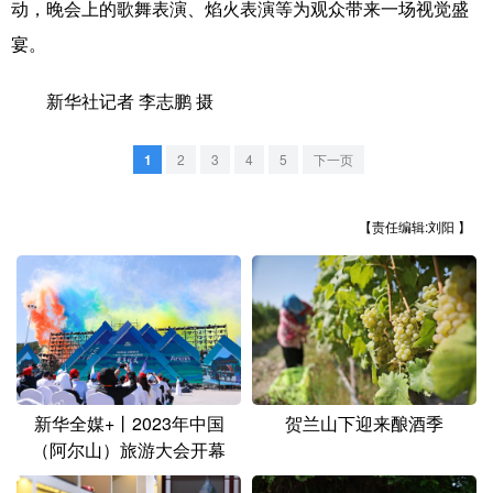
动，晚会上的歌舞表演、焰火表演等为观众带来一场视觉盛
山东
河南
湖北
湖南
宴。
广东
广西
海南
重庆
新华社记者 李志鹏 摄
四川
贵州
云南
西藏
陕西
甘肃
青海
宁夏
1
2
3
4
5
下一页
新疆
内蒙古
黑龙江
【责任编辑:刘阳 】
多语种频道
English
Español
Français
عربى
Русский язык
日本語
한국어
Deutsch
Português
新华全媒+丨2023年中国
贺兰山下迎来酿酒季
（阿尔山）旅游大会开幕