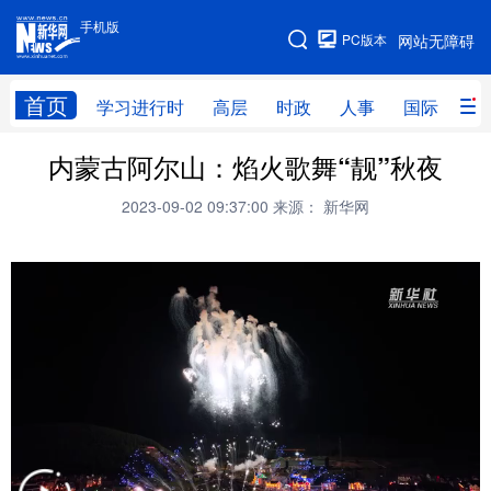
手机版
手机版
PC版本
网站无障碍
网站地图
首页
学习进行时
高层
时政
人事
国际
财
内蒙古阿尔山：焰火歌舞“靓”秋夜
学习进行时
高层
时政
人事
2023-09-02 09:37:00
来源： 新华网
国际
财经
网评
港澳
台湾
思客智库
全球连线
教育
科技
科创
量子
体育
文化
书画
健康
军事
访谈
视频
图片
政务
法律
中央文件
金融
汽车
食品
人居
信息化
数字经济