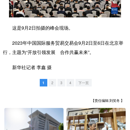
学术中国
乡村振兴
银龄
溯源中国
城市
旅游
能源
会展
这是9月2日拍摄的峰会现场。
彩票
娱乐
时尚
悦读
2023年中国国际服务贸易交易会9月2日至6日在北京举
公益
一带一路
亚太网
上市公司
行，主题为“开放引领发展 合作共赢未来”。
文化产业
新华社记者 李鑫 摄
地方频道
1
2
3
4
下一页
北京
天津
河北
山西
【责任编辑:刘笑冬 】
辽宁
吉林
上海
江苏
浙江
安徽
福建
江西