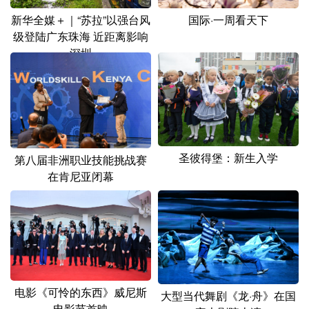
新华全媒＋｜“苏拉”以强台风
国际·一周看天下
级登陆广东珠海 近距离影响
深圳
圣彼得堡：新生入学
第八届非洲职业技能挑战赛
在肯尼亚闭幕
电影《可怜的东西》威尼斯
大型当代舞剧《龙·舟》在国
电影节首映