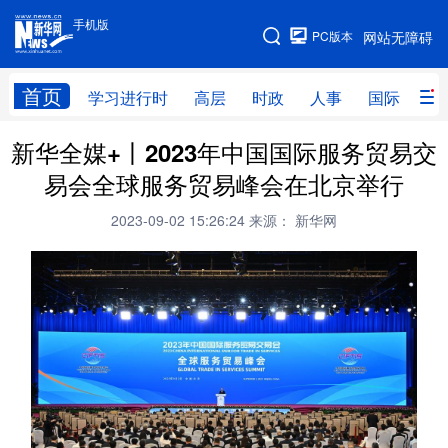
手机版
手机版
PC版本
网站无障碍
网站地图
首页
学习进行时
高层
时政
人事
国际
财
新华全媒+丨2023年中国国际服务贸易交
学习进行时
高层
时政
人事
易会全球服务贸易峰会在北京举行
国际
财经
网评
港澳
2023-09-02 15:26:24
来源： 新华网
台湾
思客智库
全球连线
教育
科技
科创
量子
体育
文化
书画
健康
军事
访谈
视频
图片
政务
法律
中央文件
金融
汽车
食品
人居
信息化
数字经济