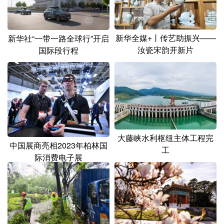
山东
河南
湖北
湖南
广东
广西
海南
重庆
新华全媒+丨传艺助振兴——
新华社“一带一路全球行”开启
四川
贵州
云南
西藏
汝瓷宋韵开新片
国际段行程
陕西
甘肃
青海
宁夏
新疆
内蒙古
黑龙江
多语种频道
大藤峡水利枢纽主体工程完
中国展商亮相2023年柏林国
English
Español
Français
عربى
工
际消费电子展
Русский язык
日本語
한국어
Deutsch
Português