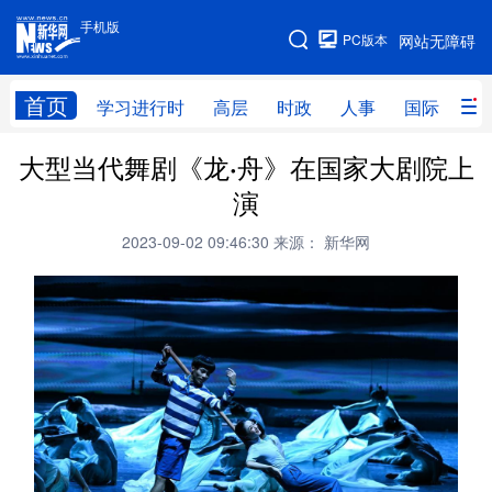
手机版
手机版
PC版本
网站无障碍
网站地图
首页
学习进行时
高层
时政
人事
国际
财
大型当代舞剧《龙·舟》在国家大剧院上
学习进行时
高层
时政
人事
演
国际
财经
网评
港澳
2023-09-02 09:46:30
来源： 新华网
台湾
思客智库
全球连线
教育
科技
科创
量子
体育
文化
书画
健康
军事
访谈
视频
图片
政务
法律
中央文件
金融
汽车
食品
人居
信息化
数字经济