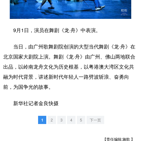
学术中国
乡村振兴
银龄
溯源中国
城市
旅游
能源
会展
9月1日，演员在舞剧《龙·舟》中表演。
彩票
娱乐
时尚
悦读
当日，由广州歌舞剧院创演的大型当代舞剧《龙·舟》在
公益
一带一路
亚太网
上市公司
北京国家大剧院上演。舞剧《龙·舟》由广州、佛山两地联合
文化产业
出品，以岭南龙舟文化为历史根基，以粤港澳大湾区文化共
融为时代背景，讲述新时代年轻人一路劈波斩浪、奋勇向
前，为国争光的故事。
地方频道
新华社记者金良快摄
北京
天津
河北
山西
辽宁
吉林
上海
江苏
1
2
3
4
5
下一页
浙江
安徽
福建
江西
【责任编辑:施歌 】