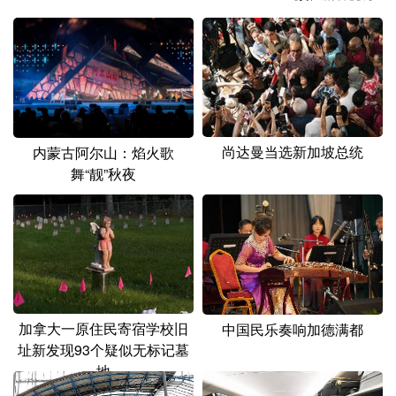
山东
河南
湖北
湖南
广东
广西
海南
重庆
四川
贵州
云南
西藏
陕西
甘肃
青海
宁夏
尚达曼当选新加坡总统
内蒙古阿尔山：焰火歌
新疆
内蒙古
黑龙江
舞“靓”秋夜
多语种频道
English
Español
Français
عربى
Русский язык
日本語
한국어
加拿大一原住民寄宿学校旧
中国民乐奏响加德满都
Deutsch
Português
址新发现93个疑似无标记墓
地