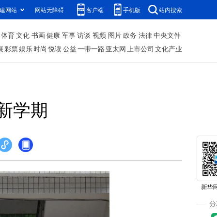
建网站
网站无障碍
客户端
手机版
站内搜索
体育
文化
书画
健康
军事
访谈
视频
图片
政务
法律
中央文件
展
彩票
娱乐
时尚
悦读
公益
一带一路
亚太网
上市公司
文化产业
新学期