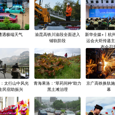
遭遇极端天气
渝昆高铁川渝段全面进入
新华全媒+丨杭州
铺轨阶段
运会火炬传递主
布会召
：太行山中风光
青海果洛：“草药间种”助力
京广高铁换轨施
写生民宿助振兴
黑土滩治理
幕