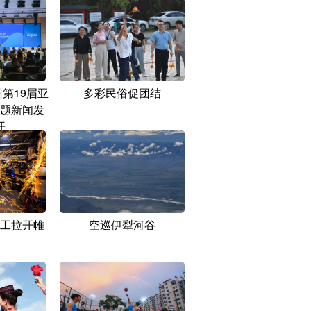
第19届亚
多彩民俗促团结
题新闻发
开
工拉开帷
空巡伊犁河谷