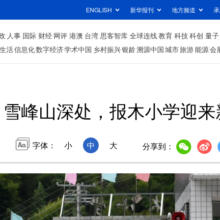
ENGLISH
新华报刊
地方频道
承
政
人事
国际
财经
网评
港澳
台湾
思客智库
全球连线
教育
科技
科创
量子
生活
信息化
数字经济
学术中国
乡村振兴
银龄
溯源中国
城市
旅游
能源
会
雪峰山深处，报木小学迎来
字体：
小
中
大
分享到：