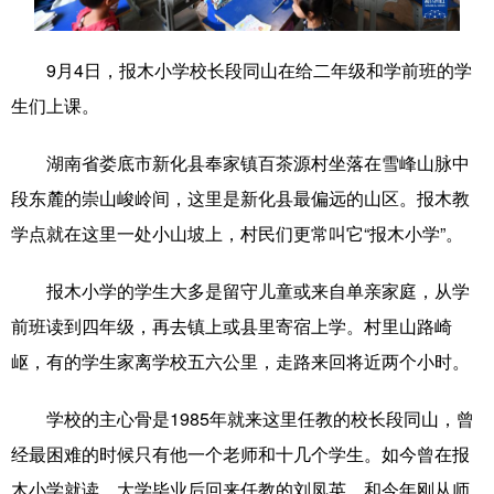
学术中国
乡村振兴
银龄
溯源中国
9月4日，报木小学校长段同山在给二年级和学前班的学
城市
旅游
能源
会展
生们上课。
彩票
娱乐
时尚
悦读
湖南省娄底市新化县奉家镇百茶源村坐落在雪峰山脉中
公益
一带一路
亚太网
上市公司
段东麓的崇山峻岭间，这里是新化县最偏远的山区。报木教
文化产业
学点就在这里一处小山坡上，村民们更常叫它“报木小学”。
报木小学的学生大多是留守儿童或来自单亲家庭，从学
地方频道
前班读到四年级，再去镇上或县里寄宿上学。村里山路崎
岖，有的学生家离学校五六公里，走路来回将近两个小时。
北京
天津
河北
山西
辽宁
吉林
上海
江苏
学校的主心骨是1985年就来这里任教的校长段同山，曾
经最困难的时候只有他一个老师和十几个学生。如今曾在报
浙江
安徽
福建
江西
木小学就读、大学毕业后回来任教的刘凤英，和今年刚从师