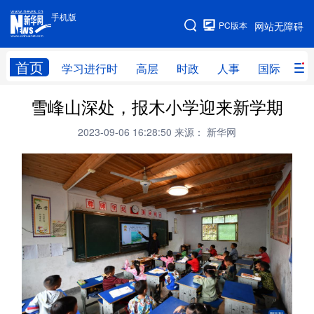
手机版
手机版
PC版本
网站无障碍
网站地图
首页
学习进行时
高层
时政
人事
国际
财
雪峰山深处，报木小学迎来新学期
学习进行时
高层
时政
人事
2023-09-06 16:28:50
来源： 新华网
国际
财经
网评
港澳
台湾
思客智库
全球连线
教育
科技
科创
量子
体育
文化
书画
健康
军事
访谈
视频
图片
政务
法律
中央文件
金融
汽车
食品
人居
信息化
数字经济