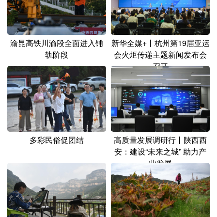
新华全媒+丨杭州第19届亚运
渝昆高铁川渝段全面进入铺
会火炬传递主题新闻发布会
轨阶段
召开
多彩民俗促团结
高质量发展调研行丨陕西西
安：建设“未来之城” 助力产
业发展