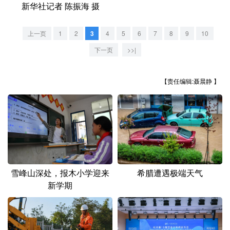
新华社记者 陈振海 摄
上一页
1
2
3
4
5
6
7
8
9
10
下一页
>>|
【责任编辑:聂晨静 】
雪峰山深处，报木小学迎来
希腊遭遇极端天气
新学期