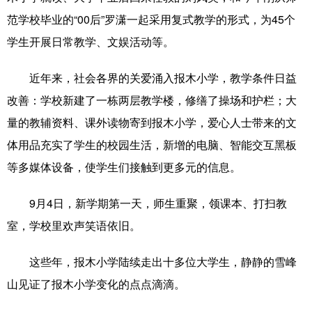
山东
河南
湖北
湖南
范学校毕业的“00后”罗潇一起采用复式教学的形式，为45个
广东
广西
海南
重庆
学生开展日常教学、文娱活动等。
四川
贵州
云南
西藏
近年来，社会各界的关爱涌入报木小学，教学条件日益
陕西
甘肃
青海
宁夏
改善：学校新建了一栋两层教学楼，修缮了操场和护栏；大
量的教辅资料、课外读物寄到报木小学，爱心人士带来的文
新疆
内蒙古
黑龙江
体用品充实了学生的校园生活，新增的电脑、智能交互黑板
等多媒体设备，使学生们接触到更多元的信息。
多语种频道
9月4日，新学期第一天，师生重聚，领课本、打扫教
English
Español
Français
عربى
室，学校里欢声笑语依旧。
Русский язык
日本語
한국어
这些年，报木小学陆续走出十多位大学生，静静的雪峰
Deutsch
Português
山见证了报木小学变化的点点滴滴。