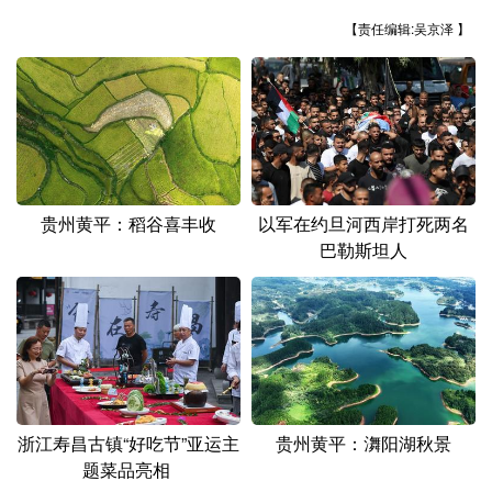
山东
河南
湖北
湖南
【责任编辑:吴京泽 】
广东
广西
海南
重庆
四川
贵州
云南
西藏
陕西
甘肃
青海
宁夏
新疆
内蒙古
黑龙江
贵州黄平：稻谷喜丰收
以军在约旦河西岸打死两名
巴勒斯坦人
多语种频道
English
Español
Français
عربى
Русский язык
日本語
한국어
Deutsch
Português
浙江寿昌古镇“好吃节”亚运主
贵州黄平：㵲阳湖秋景
题菜品亮相