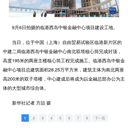
学术中国
乡村振兴
银龄
溯源中国
城市
旅游
能源
会展
9月6日拍摄的临港西岛中银金融中心项目建设工地。
彩票
娱乐
时尚
悦读
当日，位于中国（上海）自由贸易试验区临港新片区的
公益
一带一路
亚太网
上市公司
中建二局临港西岛中银金融中心南北双塔核心筒完成封顶，
文化产业
高度195米的两座主楼核心筒工程完成施工。临港西岛中银金
融中心项目总建筑面积28.25万平方米，建筑主体为南北两座
高200米的双子塔楼，中心建成后将成为以金融总部办公为主
地方频道
体的大型城市综合体。
北京
天津
河北
山西
新华社记者 方喆 摄
辽宁
吉林
上海
江苏
浙江
安徽
福建
江西
1
2
3
4
5
6
7
8
下一页