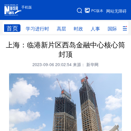
手机版
手机版
PC版本
网站无障碍
网站地图
首页
学习进行时
高层
时政
人事
国际
财
上海：临港新片区西岛金融中心核心筒
学习进行时
高层
时政
人事
封顶
国际
财经
网评
港澳
2023-09-06 20:02:54
来源： 新华网
台湾
思客智库
全球连线
教育
科技
科创
量子
体育
文化
书画
健康
军事
访谈
视频
图片
政务
法律
中央文件
金融
汽车
食品
人居
信息化
数字经济