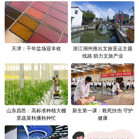
天津：千年盐场迎丰收
浙江湖州推出文旅亚运主题
线路 助力文旅产业
山东昌邑：高标准种植大棚
新生第一课：救死扶伤 守护
里蔬菜秋播秋种忙
健康