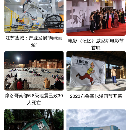
江苏盐城：产业发展“向绿而
电影《记忆》威尼斯电影节
聚”
首映
摩洛哥南部6.8级地震已致30
2023布鲁塞尔漫画节开幕
人死亡