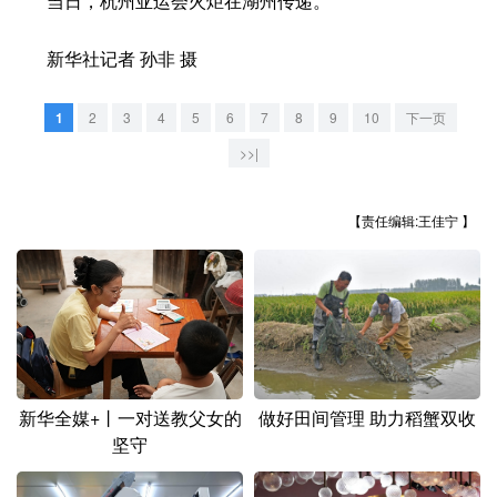
当日，杭州亚运会火炬在湖州传递。
山东
河南
湖北
湖南
广东
广西
海南
重庆
新华社记者 孙非 摄
四川
贵州
云南
西藏
1
2
3
4
5
6
7
8
9
10
下一页
陕西
甘肃
青海
宁夏
>>|
新疆
内蒙古
黑龙江
【责任编辑:王佳宁 】
多语种频道
English
Español
Français
عربى
Русский язык
日本語
한국어
做好田间管理 助力稻蟹双收
新华全媒+丨一对送教父女的
Deutsch
Português
坚守