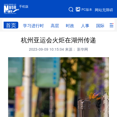
手机版
手机版
PC版本
网站无障碍
网站地图
首页
学习进行时
高层
时政
人事
国际
财
杭州亚运会火炬在湖州传递
学习进行时
高层
时政
人事
2023-09-09 10:15:04
来源： 新华网
国际
财经
网评
港澳
台湾
思客智库
全球连线
教育
科技
科创
量子
体育
文化
书画
健康
军事
访谈
视频
图片
政务
法律
中央文件
金融
汽车
食品
人居
信息化
数字经济