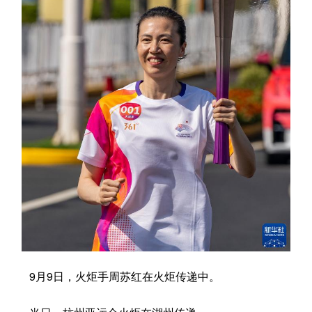
学术中国
乡村振兴
银龄
溯源中国
城市
旅游
能源
会展
彩票
娱乐
时尚
悦读
公益
一带一路
亚太网
上市公司
文化产业
地方频道
北京
天津
河北
山西
辽宁
吉林
上海
江苏
9月9日，火炬手周苏红在火炬传递中。
浙江
安徽
福建
江西