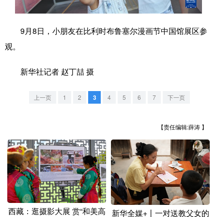
学术中国
乡村振兴
银龄
溯源中国
9月8日，小朋友在比利时布鲁塞尔漫画节中国馆展区参
城市
旅游
能源
会展
观。
彩票
娱乐
时尚
悦读
新华社记者 赵丁喆 摄
公益
一带一路
亚太网
上市公司
上一页
1
2
3
4
5
6
7
下一页
文化产业
【责任编辑:薛涛 】
地方频道
北京
天津
河北
山西
辽宁
吉林
上海
江苏
浙江
安徽
福建
江西
西藏：逛摄影大展 赏“和美高
新华全媒+丨一对送教父女的