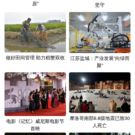
山东
河南
湖北
湖南
原”
坚守
广东
广西
海南
重庆
四川
贵州
云南
西藏
陕西
甘肃
青海
宁夏
新疆
内蒙古
黑龙江
做好田间管理 助力稻蟹双收
江苏盐城：产业发展“向绿而
聚”
多语种频道
English
Español
Français
عربى
Русский язык
日本語
한국어
Deutsch
Português
摩洛哥南部6.8级地震已致30
电影《记忆》威尼斯电影节
人死亡
首映