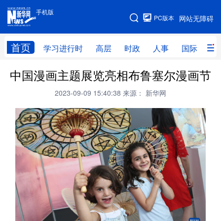
手机版
手机版
PC版本
网站无障碍
网站地图
首页
学习进行时
高层
时政
人事
国际
财
中国漫画主题展览亮相布鲁塞尔漫画节
学习进行时
高层
时政
人事
2023-09-09 15:40:38
来源： 新华网
国际
财经
网评
港澳
台湾
思客智库
全球连线
教育
科技
科创
量子
体育
文化
书画
健康
军事
访谈
视频
图片
政务
法律
中央文件
金融
汽车
食品
人居
信息化
数字经济