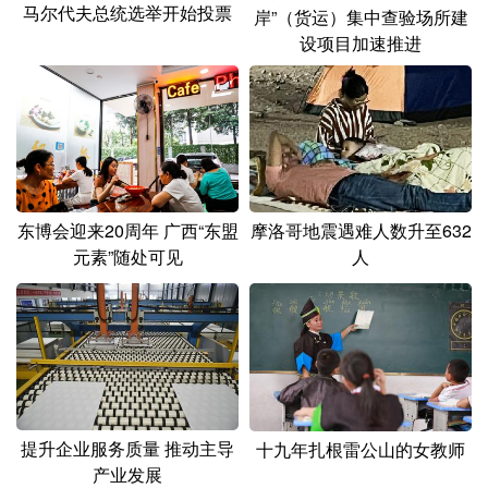
山东
河南
湖北
湖南
马尔代夫总统选举开始投票
岸”（货运）集中查验场所建
设项目加速推进
广东
广西
海南
重庆
四川
贵州
云南
西藏
陕西
甘肃
青海
宁夏
新疆
内蒙古
黑龙江
东博会迎来20周年 广西“东盟
摩洛哥地震遇难人数升至632
元素”随处可见
人
多语种频道
English
Español
Français
عربى
Русский язык
日本語
한국어
Deutsch
Português
提升企业服务质量 推动主导
十九年扎根雷公山的女教师
产业发展