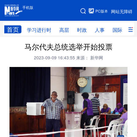
手机版
手机版
PC版本
网站无障碍
网站地图
首页
学习进行时
高层
时政
人事
国际
财
马尔代夫总统选举开始投票
学习进行时
高层
时政
人事
2023-09-09 16:43:55
来源： 新华网
国际
财经
网评
港澳
台湾
思客智库
全球连线
教育
科技
科创
量子
体育
文化
书画
健康
军事
访谈
视频
图片
政务
法律
中央文件
金融
汽车
食品
人居
信息化
数字经济