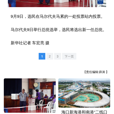
学术中国
乡村振兴
银龄
溯源中国
9月9日，选民在马尔代夫马累的一处投票站内投票。
城市
旅游
能源
会展
马尔代夫9日举行总统选举，选民将选出新一任总统。
彩票
娱乐
时尚
悦读
公益
一带一路
亚太网
上市公司
新华社记者 车宏亮 摄
文化产业
1
2
3
下一页
地方频道
【责任编辑:薛涛 】
北京
天津
河北
山西
辽宁
吉林
上海
江苏
浙江
安徽
福建
江西
海口新海港和南港“二线口