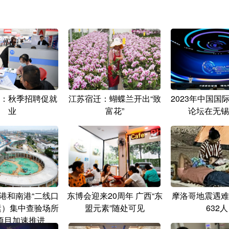
：秋季招聘促就
江苏宿迁：蝴蝶兰开出“致
2023年中国国
业
富花”
论坛在无锡
港和南港“二线口
东博会迎来20周年 广西“东
摩洛哥地震遇难
运）集中查验场所
盟元素”随处可见
632人
项目加速推进