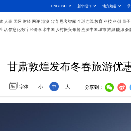
ENGLISH
新华报刊
地方频道
承
政
人事
国际
财经
网评
港澳
台湾
思客智库
全球连线
教育
科技
科创
量子
生活
信息化
数字经济
学术中国
乡村振兴
银龄
溯源中国
城市
旅游
能源
会
甘肃敦煌发布冬春旅游优
字体：
小
中
大
分享到：