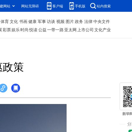
建网站
网站无障碍
客户端
手机版
站内搜索
体育
文化
书画
健康
军事
访谈
视频
图片
政务
法律
中央文件
展
彩票
娱乐
时尚
悦读
公益
一带一路
亚太网
上市公司
文化产业
惠政策