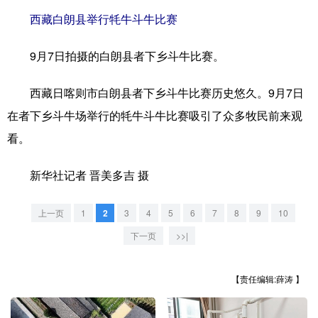
西藏白朗县举行牦牛斗牛比赛
学术中国
乡村振兴
银龄
溯源中国
9月7日拍摄的白朗县者下乡斗牛比赛。
城市
旅游
能源
会展
彩票
娱乐
时尚
悦读
西藏日喀则市白朗县者下乡斗牛比赛历史悠久。9月7日
在者下乡斗牛场举行的牦牛斗牛比赛吸引了众多牧民前来观
公益
一带一路
亚太网
上市公司
看。
文化产业
新华社记者 晋美多吉 摄
地方频道
上一页
1
2
3
4
5
6
7
8
9
10
北京
天津
河北
山西
下一页
>>|
辽宁
吉林
上海
江苏
【责任编辑:薛涛 】
浙江
安徽
福建
江西