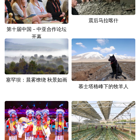
震后马拉喀什
第十届中国－中亚合作论坛
开幕
塞罕坝：晨雾缭绕 秋景如画
慕士塔格峰下的牧羊人