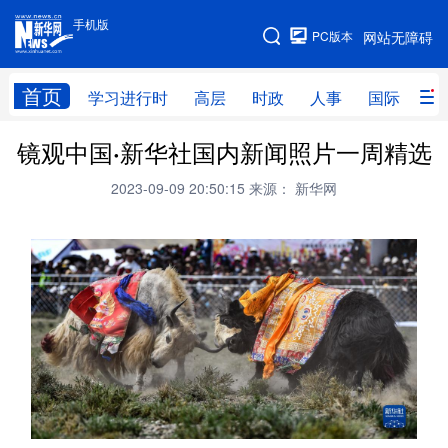
手机版
手机版
PC版本
网站无障碍
网站地图
首页
学习进行时
高层
时政
人事
国际
财
镜观中国·新华社国内新闻照片一周精选
学习进行时
高层
时政
人事
2023-09-09 20:50:15
来源： 新华网
国际
财经
网评
港澳
台湾
思客智库
全球连线
教育
科技
科创
量子
体育
文化
书画
健康
军事
访谈
视频
图片
政务
法律
中央文件
金融
汽车
食品
人居
信息化
数字经济