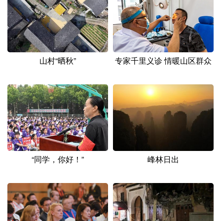
山东
河南
湖北
湖南
广东
广西
海南
重庆
四川
贵州
云南
西藏
专家千里义诊 情暖山区群众
山村“晒秋”
陕西
甘肃
青海
宁夏
新疆
内蒙古
黑龙江
多语种频道
English
Español
Français
عربى
“同学，你好！”
峰林日出
Русский язык
日本語
한국어
Deutsch
Português