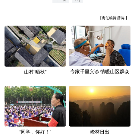
山东
河南
湖北
湖南
广东
广西
海南
重庆
【责任编辑:薛涛 】
四川
贵州
云南
西藏
陕西
甘肃
青海
宁夏
新疆
内蒙古
黑龙江
专家千里义诊 情暖山区群众
山村“晒秋”
多语种频道
English
Español
Français
عربى
Русский язык
日本語
한국어
Deutsch
Português
“同学，你好！”
峰林日出