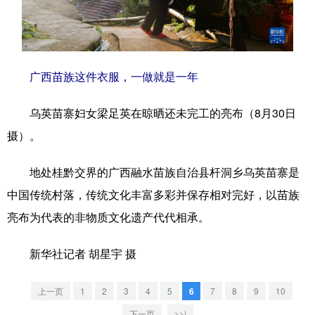
学术中国
乡村振兴
银龄
溯源中国
城市
旅游
能源
会展
广西苗族这件衣服，一做就是一年
彩票
娱乐
时尚
悦读
乌英苗寨妇女梁足英在晾晒还未完工的亮布（8月30日
公益
一带一路
亚太网
上市公司
摄）。
文化产业
地处桂黔交界的广西融水苗族自治县杆洞乡乌英苗寨是
中国传统村落，传统文化丰富多彩并保存相对完好，以苗族
地方频道
亮布为代表的非物质文化遗产代代相承。
北京
天津
河北
山西
新华社记者 胡星宇 摄
辽宁
吉林
上海
江苏
浙江
安徽
福建
江西
上一页
1
2
3
4
5
6
7
8
9
10
下一页
>>|