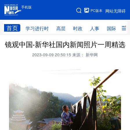
手机版
手机版
PC版本
网站无障碍
网站地图
首页
学习进行时
高层
时政
人事
国际
财
镜观中国·新华社国内新闻照片一周精选
学习进行时
高层
时政
人事
2023-09-09 20:50:15
来源： 新华网
国际
财经
网评
港澳
台湾
思客智库
全球连线
教育
科技
科创
量子
体育
文化
书画
健康
军事
访谈
视频
图片
政务
法律
中央文件
金融
汽车
食品
人居
信息化
数字经济